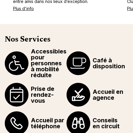
entre amis dans nos lieux d’exception.
Cl
Plus d'info
Plu
Nos Services
Accessibles
pour
Café à
personnes
disposition
à mobilité
réduite
Prise de
Accueil en
rendez-
agence
vous
Accueil par
Conseils
téléphone
en circuit