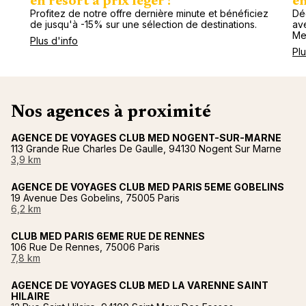
en resort à prix léger !
en
Profitez de notre offre dernière minute et bénéficiez
Dé
de jusqu'à -15% sur une sélection de destinations.
av
Me
Plus d'info
Plu
Nos agences à proximité
AGENCE DE VOYAGES CLUB MED NOGENT-SUR-MARNE
113 Grande Rue Charles De Gaulle, 94130 Nogent Sur Marne
3,9 km
AGENCE DE VOYAGES CLUB MED PARIS 5EME GOBELINS
19 Avenue Des Gobelins, 75005 Paris
6,2 km
CLUB MED PARIS 6EME RUE DE RENNES
106 Rue De Rennes, 75006 Paris
7,8 km
AGENCE DE VOYAGES CLUB MED LA VARENNE SAINT
HILAIRE