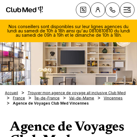
Club Med | Séjours Tout Compris haut de gamme ou voy
Nos Offres
Ouvr
Nos conseillers sont disponibles sur leur lignes agences du
lundi au samedi de 10h à 18h ainsi qu'au 0810810810 du lundi
au samedi de 09h à 19h et le dimanche de 10h à 18h.
Le Tou
Club 
Voyage 
Les ty
Découv
soleil
séjour
081
sellers
Voyage 
Vacanc
Avec q
810
ski
Les Cro
En fami
Quand 
Du lu
Magna 
Accueil
Trouver mon agence de voyage all inclusive Club Med
Les clu
Villas 
samed
En cou
France
Île-de-France
Val-de-Marne
Vincennes
À la de
Nos in
Opio e
Notre 
Agence de Voyages Club Med Vincennes
Les spo
Circuits
19h
Voyage
En aut
saison
La Pal
Le
Exclus
La tab
Escapa
Voyage
En hive
Nos des
Voyage
Cefalù
diman
Tout sa
Nos R
Les no
Au pri
Été ind
séréni
10h-1
Agence de Voyages
Europe
gamme 
Luxe
Serv
En été
Vacance
Réserv
Club M
Médite
Cefalù -
Nos es
0,05