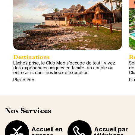
Destinations
R
Lâchez prise, le Club Med s’occupe de tout ! Vivez
Sol
des expériences uniques en famille, en couple ou
de
entre amis dans nos lieux d’exception.
Cl
Plus d'info
Plu
Nos Services
Accueil en
Accueil par