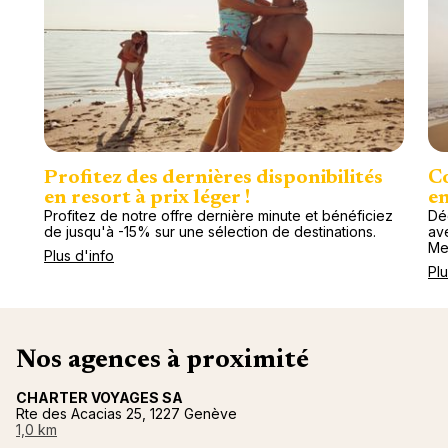
Profitez des dernières disponibilités
Co
en resort à prix léger !
en
Profitez de notre offre dernière minute et bénéficiez
Dé
de jusqu'à -15% sur une sélection de destinations.
av
Me
Plus d'info
Plu
Nos agences à proximité
CHARTER VOYAGES SA
Rte des Acacias 25, 1227 Genève
1,0 km