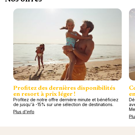
Profitez des dernières disponibilités
Co
en resort à prix léger !
en
Profitez de notre offre dernière minute et bénéficiez
Dé
de jusqu'à -15% sur une sélection de destinations.
av
Me
Plus d'info
Plu