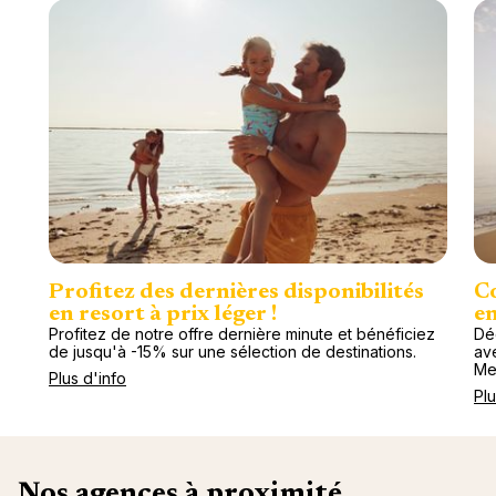
Profitez des dernières disponibilités
Co
en resort à prix léger !
en
Profitez de notre offre dernière minute et bénéficiez
Dé
de jusqu'à -15% sur une sélection de destinations.
av
Me
Plus d'info
Plu
Nos agences à proximité