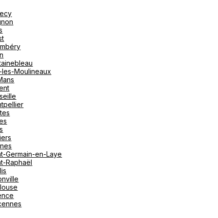
ecy
gnon
s
st
mbéry
on
tainebleau
y-les-Moulineaux
Mans
ent
seille
tpellier
tes
es
s
iers
nes
nt-Germain-en-Laye
nt-Raphaël
lis
nville
louse
ence
cennes