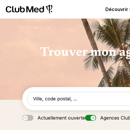
Club Med | Séjours Tout Compris haut de gamme ou voy
Découvrir
Trouver mon ag
Actuellement ouverte
Agences Clu