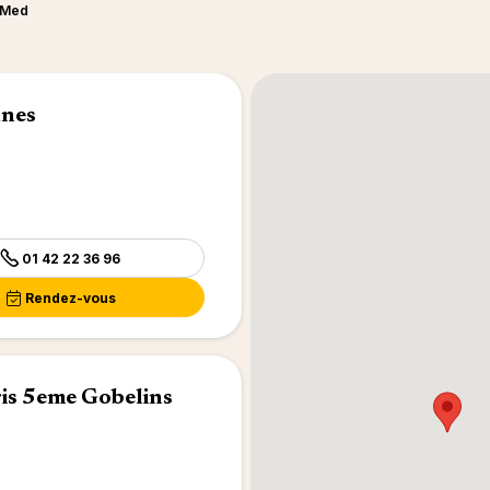
b Med
nnes
01 42 22 36 96
Rendez-vous
is 5eme Gobelins