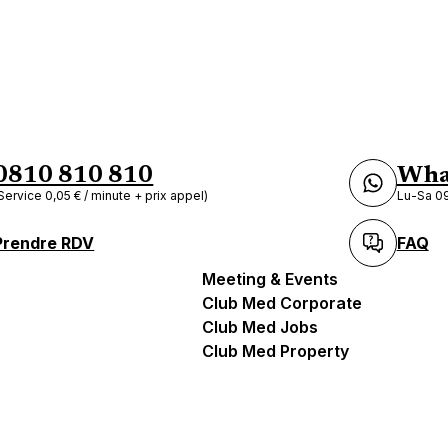
is 16e Passy
e étage 75016 Paris
0810 810 810
Wha
Service 0,05 € / minute + prix appel)
Lu-Sa 09
01 53 65 15 75
Rendez-vous
Prendre RDV
FAQ
Meeting & Events
Club Med Corporate
Club Med Jobs
is 16eme d'Auteuil
Club Med Property