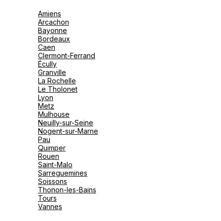
Amiens
125 Avenue Des Champs-Élysées , L’apparte
Arcachon
Paris
Bayonne
Bordeaux
Fermé.
Ouvre à 10:00
Caen
Clermont-Ferrand
Écully
Plus d'info
Granville
La Rochelle
Itinéraire
Le Tholonet
Lyon
Metz
Mulhouse
Neuilly-sur-Seine
Agence de Voyages Club Med Par
Nogent-sur-Marne
Pau
Quimper
109 Rue De Courcelles 75017 Paris
Rouen
Saint-Malo
Fermé.
Ouvre à 10:00
Sarreguemines
Soissons
Thonon-les-Bains
Plus d'info
Tours
Vannes
Itinéraire