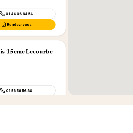
01 44 06 64 54
Rendez-vous
ris 15eme Lecourbe
01 56 56 56 80
Rendez-vous
amps Élysées