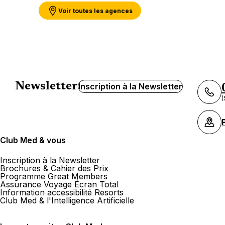
Voir toutes les agences
Agence de Voyages Club Med Par
91 Avenue Paul Doumer, Appartement au 5èm
Fermé.
Ouvre à 10:00
Newsletter
Inscription à la Newsletter
(
Plus d'info
Itinéraire
Club Med & vous
Inscription à la Newsletter
Agence de Voyages Club Med Par
Brochures & Cahier des Prix
Programme Great Members
Assurance Voyage Écran Total
11 Rue D'Auteuil 75016 Paris
Information accessibilité Resorts
Club Med & l'Intelligence Artificielle
Fermé.
Ouvre à 10:00