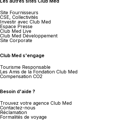
Les autres sites Club Med
Plus d'info
Site Fournisseurs
Itinéraire
CSE, Collectivités
Investir avec Club Med
Espace Presse
Club Med Live
Club Med Développement
Site Corporate
Agence de Voyages Club Med Iss
14 Rue du Général Leclerc 92130 Issy-Les-M
Club Med s'engage
Fermé.
Ouvre à 10:00
Tourisme Responsable
Les Amis de la Fondation Club Med
Compensation CO2
Plus d'info
Itinéraire
Besoin d'aide ?
Trouvez votre agence Club Med
Contactez-nous
Réclamation
Agence de Voyages Club Med Neui
Formalités de voyage