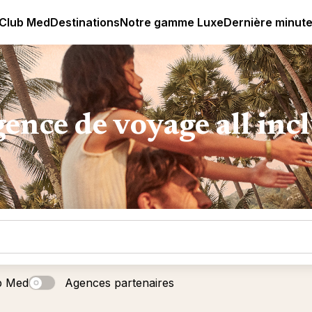
age all-inclusive
Club Med | Séjours Tout Compris haut de
 Club Med
Destinations
Notre gamme Luxe
Dernière minut
ence de voyage all inc
b Med
Agences partenaires