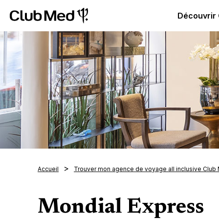
Club Med | Séjours Tout Compris haut de gamme ou voy
Découvrir
Accueil
Trouver mon agence de voyage all inclusive Club
Mondial Express