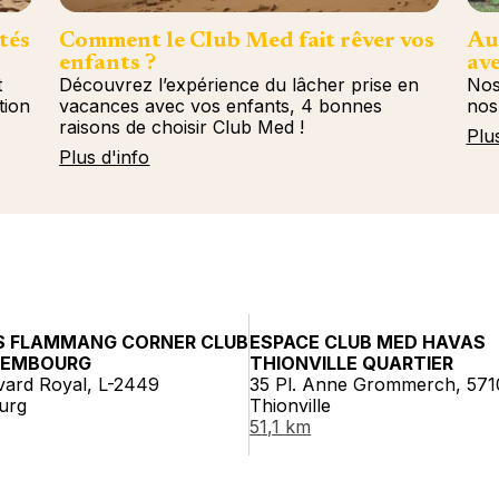
tés
Comment le Club Med fait rêver vos
Au
enfants ?
ave
t
Découvrez l’expérience du lâcher prise en
Nos
tion
vacances avec vos enfants, 4 bonnes
nos
raisons de choisir Club Med !
Plu
Plus d'info
S FLAMMANG CORNER CLUB
ESPACE CLUB MED HAVAS
XEMBOURG
THIONVILLE QUARTIER
vard Royal, L-2449
35 Pl. Anne Grommerch, 571
urg
Thionville
51,1 km