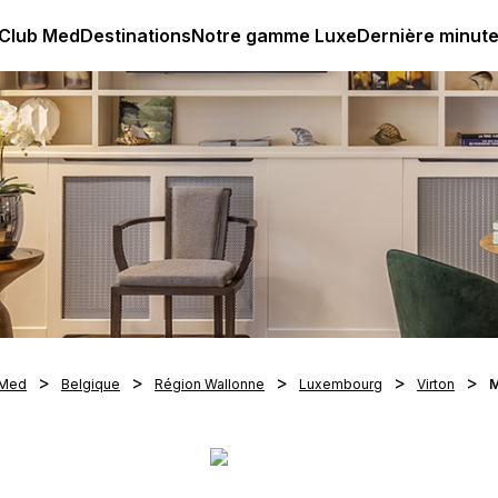
age all-inclusive
Club Med | Séjours Tout Compris haut de
 Club Med
Destinations
Notre gamme Luxe
Dernière minut
 Med
Belgique
Région Wallonne
Luxembourg
Virton
M