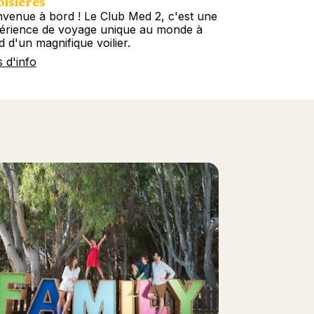
isières
Circuits
nvenue à bord ! Le Club Med 2, c'est une
Embarquez ave
érience de voyage unique au monde à
tous les conti
d d'un magnifique voilier.
Circuits décou
s d'info
Plus d'info