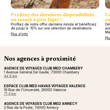
Profitez des dernières disponibilités
Co
en resort à prix léger !
en
Profitez de notre offre dernière minute et bénéficiez
Dé
de jusqu'à -15% sur une sélection de destinations.
av
Me
Plus d'info
Plu
Nos agences à proximité
AGENCE DE VOYAGES CLUB MED CHAMBÉRY
1 Avenue Général De Gaulle, 73000 Chambery
44,8 km
ESPACE CLUB MED HAVAS VOYAGES VALENCE
19 Rue de l'Université, 26000 Valence
71,4 km
AGENCE DE VOYAGES CLUB MED ANNECY
2 Rue de la Poste, 74000 Annecy