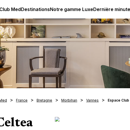
age all-inclusive
Club Med | Séjours Tout Compris haut de
 Club Med
Destinations
Notre gamme Luxe
Dernière minut
 Med
France
Bretagne
Morbihan
Vannes
Espace Club
Celtea