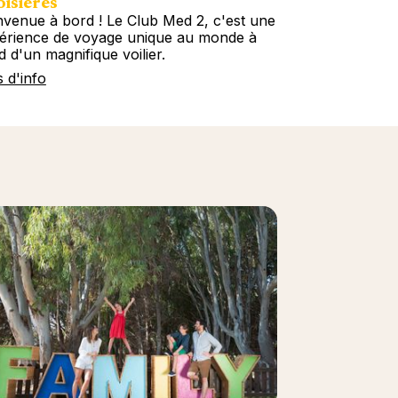
isières
Circuits
nvenue à bord ! Le Club Med 2, c'est une
Embarquez ave
érience de voyage unique au monde à
tous les conti
d d'un magnifique voilier.
Circuits décou
s d'info
Plus d'info