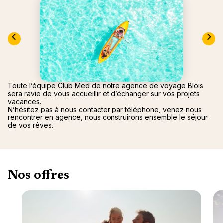
nou
Océan 
A
Toute l’équipe Club Med de notre agence de voyage Blois
sera ravie de vous accueillir et d’échanger sur vos projets
vacances.
N’hésitez pas à nous contacter par téléphone, venez nous
rencontrer en agence, nous construirons ensemble le séjour
de vos rêves.
Nos offres