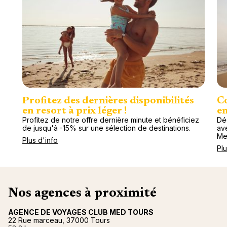
Profitez des dernières disponibilités
Co
en resort à prix léger !
en
Profitez de notre offre dernière minute et bénéficiez
Dé
de jusqu'à -15% sur une sélection de destinations.
av
Me
Plus d'info
Plu
Nos agences à proximité
AGENCE DE VOYAGES CLUB MED TOURS
22 Rue marceau, 37000 Tours