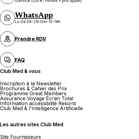
(Service 0,05 € / minute + prix appel)
WhatsApp
Lu-Sa 09-21h Dim 10-18h
Prendre RDV
FAQ
Club Med & vous
Inscription à la Newsletter
Brochures & Cahier des Prix
Programme Great Members
Assurance Voyage Écran Total
Information accessibilité Resorts
Club Med & l'Intelligence Artificielle
Les autres sites Club Med
Site Fournisseurs