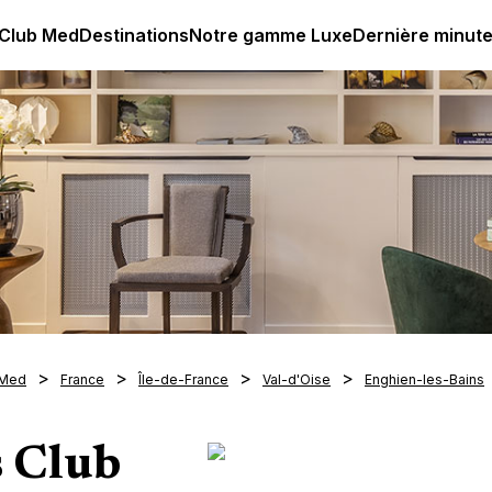
age all-inclusive
Club Med | Séjours Tout Compris haut de
 Club Med
Destinations
Notre gamme Luxe
Dernière minut
 Med
France
Île-de-France
Val-d'Oise
Enghien-les-Bains
s Club