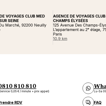
DE VOYAGES CLUB MED
AGENCE DE VOYAGES CLUB
SUR SEINE
CHAMPS ÉLYSÉES
Du Marché, 92200 Neuilly
125 Avenue Des Champs-Élys
e
L’appartement au 2ᵉ étage, 
Paris
10,9 km
0810 810 810
Wha
Service 0,05 € / minute + prix appel)
Lu-Sa 09
Prendre RDV
FAQ