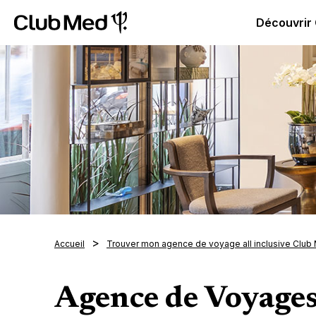
Club Med | Séjours Tout Compris haut de gamme ou voy
Découvrir
Accueil
Trouver mon agence de voyage all inclusive Club
Agence de Voyage