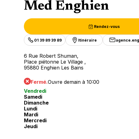
Med Enghien
Rendez-vous
01 39 89 39 89
Itinéraire
agence.en
6 Rue Robert Shuman,
Place piétonne Le Village ,
95880 Enghien Les Bains
Fermé.
Ouvre demain à 10:00
Vendredi
Samedi
Dimanche
Lundi
Mardi
Mercredi
Jeudi