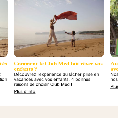
tés
Comment le Club Med fait rêver vos
Au
enfants ?
ave
t
Découvrez l’expérience du lâcher prise en
Nos
tion
vacances avec vos enfants, 4 bonnes
nos
raisons de choisir Club Med !
Plu
Plus d'info