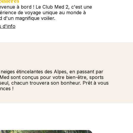
isières
Circuits
nvenue à bord ! Le Club Med 2, c'est une
Embarquez ave
érience de voyage unique au monde à
tous les conti
d d'un magnifique voilier.
Circuits décou
s d'info
Plus d'info
neiges étincelantes des Alpes, en passant par
ub Med sont conçus pour votre bien-être, sports
 seul, chacun trouvera son bonheur. Prêt à vous
nces !