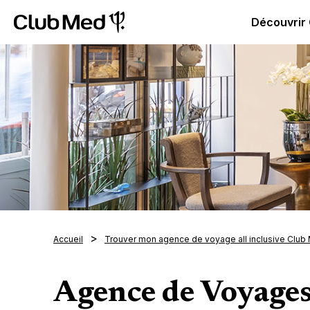
Club Med | Séjours Tout Compris haut de gamme ou voy
Découvrir
Accueil
Trouver mon agence de voyage all inclusive Club
Agence de Voyage