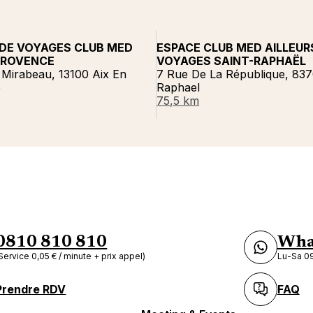
DE VOYAGES CLUB MED
ESPACE CLUB MED AILLEUR
PROVENCE
VOYAGES SAINT-RAPHAËL
 Mirabeau, 13100 Aix En
7 Rue De La République, 837
e
Raphael
75,5 km
0810 810 810
Wha
Service 0,05 € / minute + prix appel)
Lu-Sa 09
Prendre RDV
FAQ