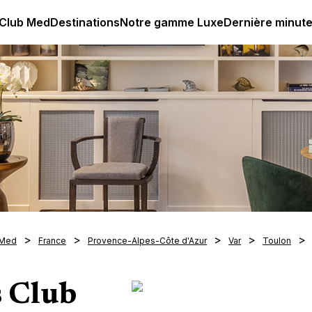
age all-inclusive
Club Med | Séjours Tout Compris haut de
 Club Med
Destinations
Notre gamme Luxe
Dernière minut
 Med
France
Provence-Alpes-Côte d'Azur
Var
Toulon
s Club