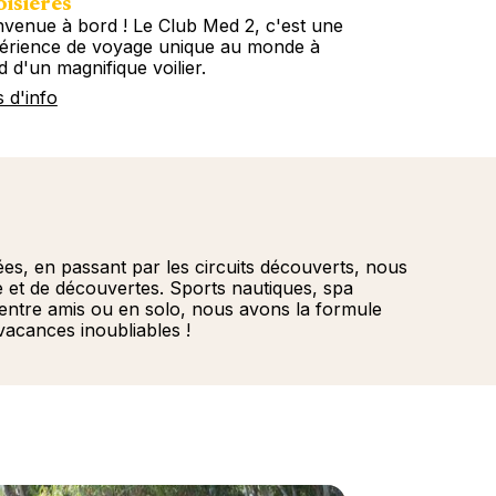
isières
Circuits
nvenue à bord ! Le Club Med 2, c'est une
Embarquez ave
érience de voyage unique au monde à
tous les conti
d d'un magnifique voilier.
Circuits décou
s d'info
Plus d'info
es, en passant par les circuits découverts, nous
te et de découvertes. Sports nautiques, spa
, entre amis ou en solo, nous avons la formule
acances inoubliables !