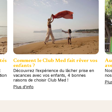
tés
Comment le Club Med fait rêver vos
Au
enfants ?
ave
t
Découvrez l’expérience du lâcher prise en
Nos
tion
vacances avec vos enfants, 4 bonnes
nos
raisons de choisir Club Med !
Plu
Plus d'info