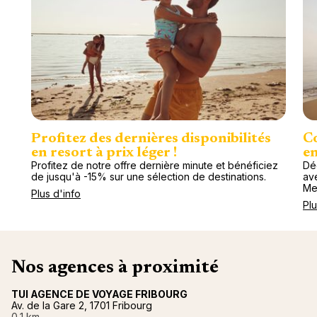
Profitez des dernières disponibilités
Co
en resort à prix léger !
en
Profitez de notre offre dernière minute et bénéficiez
Dé
de jusqu'à -15% sur une sélection de destinations.
av
Me
Plus d'info
Plu
Nos agences à proximité
TUI AGENCE DE VOYAGE FRIBOURG
Av. de la Gare 2, 1701 Fribourg
0,1 km