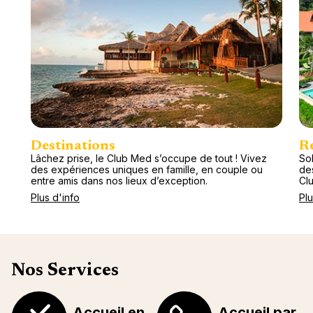
Destinations
R
Lâchez prise, le Club Med s’occupe de tout ! Vivez
Sol
des expériences uniques en famille, en couple ou
de
entre amis dans nos lieux d’exception.
Cl
Plus d'info
Plu
Nos Services
Accueil en
Accueil par