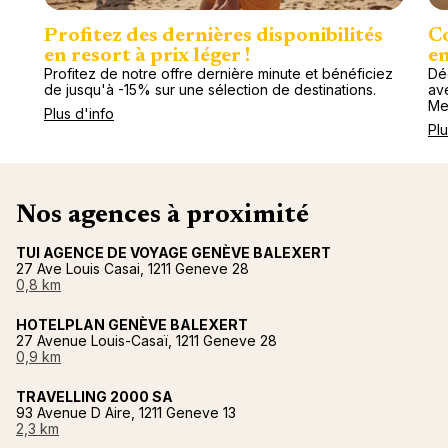
Profitez des dernières disponibilités
Co
en resort à prix léger !
en
Profitez de notre offre dernière minute et bénéficiez
Dé
de jusqu'à -15% sur une sélection de destinations.
av
Me
Plus d'info
Plu
Nos agences à proximité
TUI AGENCE DE VOYAGE GENÈVE BALEXERT
27 Ave Louis Casai, 1211 Geneve 28
0,8 km
HOTELPLAN GENÈVE BALEXERT
27 Avenue Louis-Casaï, 1211 Geneve 28
0,9 km
TRAVELLING 2000 SA
93 Avenue D Aire, 1211 Geneve 13
2,3 km