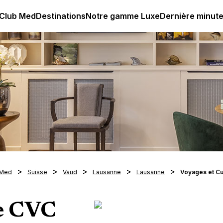
age all-inclusive
Club Med | Séjours Tout Compris haut de
 Club Med
Destinations
Notre gamme Luxe
Dernière minut
 Med
Suisse
Vaud
Lausanne
Lausanne
Voyages et Cu
re CVC