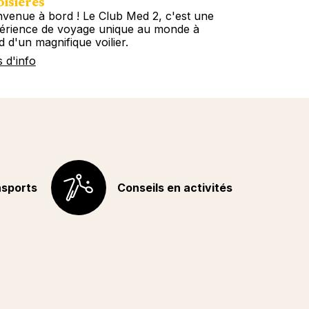
isières
Circuits
nvenue à bord ! Le Club Med 2, c'est une
Embarquez ave
érience de voyage unique au monde à
tous les conti
d d'un magnifique voilier.
Circuits décou
s d'info
Plus d'info
nsports
Conseils en activités