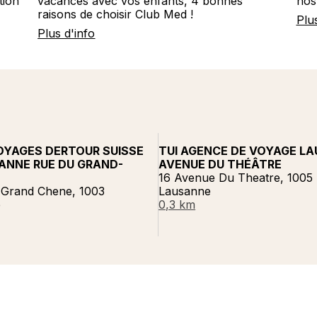
tion
vacances avec vos enfants, 4 bonnes
nos
raisons de choisir Club Med !
Plu
Plus d'info
OYAGES DERTOUR SUISSE
TUI AGENCE DE VOYAGE L
ANNE RUE DU GRAND-
AVENUE DU THÉÂTRE
16 Avenue Du Theatre, 1005
 Grand Chene, 1003
Lausanne
e
0,3 km