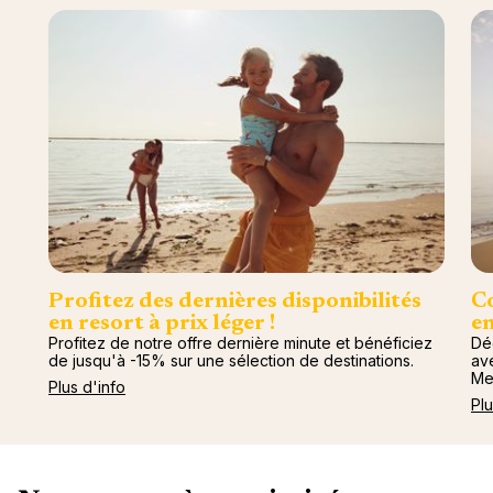
nou
Océan 
A
Profitez des dernières disponibilités
Co
en resort à prix léger !
en
Profitez de notre offre dernière minute et bénéficiez
Dé
de jusqu'à -15% sur une sélection de destinations.
av
Me
Plus d'info
Plu