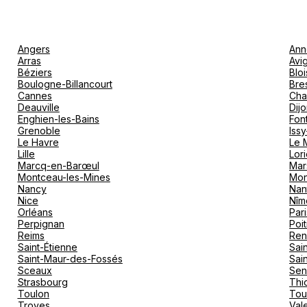
Angers
Ann
Arras
Avi
Béziers
Bloi
Boulogne-Billancourt
Bre
Cannes
Cha
Deauville
Dij
Enghien-les-Bains
Fon
Grenoble
Iss
Le Havre
Le 
Lille
Lori
Marcq-en-Barœul
Mar
Montceau-les-Mines
Mon
Nancy
Nan
Nice
Nîm
Orléans
Pari
Perpignan
Poit
Reims
Ren
Saint-Étienne
Sai
Saint-Maur-des-Fossés
Sai
Sceaux
Sen
Strasbourg
Thio
Toulon
Tou
Troyes
Val