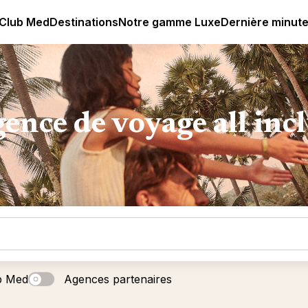
age all-inclusive
Club Med | Séjours Tout Compris haut de
 Club Med
Destinations
Notre gamme Luxe
Dernière minut
ence de voyage all inc
b Med
Agences partenaires