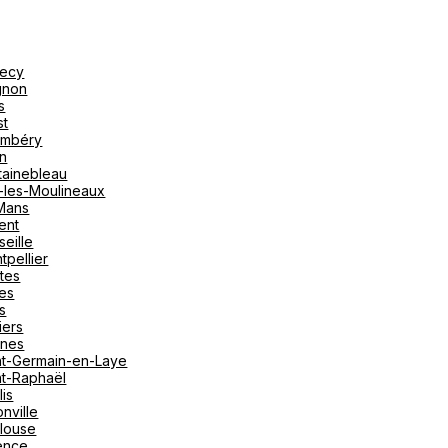
ecy
gnon
s
st
mbéry
on
tainebleau
y-les-Moulineaux
Mans
ent
seille
tpellier
tes
es
s
iers
nes
nt-Germain-en-Laye
nt-Raphaël
lis
nville
louse
ence