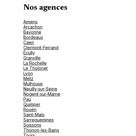
Nos agences
Amiens
Arcachon
Bayonne
Bordeaux
Caen
Clermont-Ferrand
Écully
Granville
La Rochelle
Le Tholonet
Lyon
Metz
Mulhouse
Neuilly-sur-Seine
Nogent-sur-Marne
Pau
Quimper
Rouen
Saint-Malo
Sarreguemines
Soissons
Thonon-les-Bains
Tours