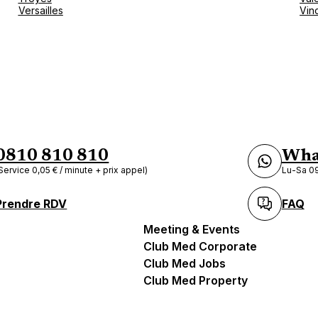
Versailles
Vin
0810 810 810
Wha
Service 0,05 € / minute + prix appel)
Lu-Sa 09
Prendre RDV
FAQ
Meeting & Events
Club Med Corporate
Club Med Jobs
Club Med Property