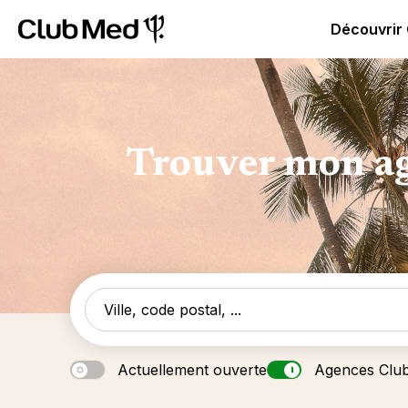
Club Med | Séjours Tout Compris haut de gamme ou voy
Découvrir
Trouver mon ag
Actuellement ouverte
Agences Clu