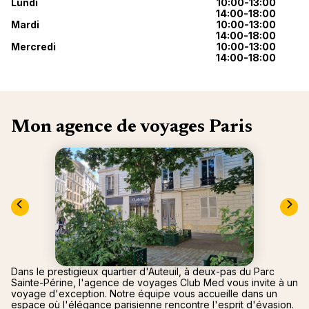
nou
Lundi
10:00-13:00
Océan 
14:00-18:00
A
Mardi
10:00-13:00
14:00-18:00
Mercredi
10:00-13:00
14:00-18:00
Mon agence de voyages Paris
Dans le prestigieux quartier d'Auteuil, à deux-pas du Parc
Sainte-Périne, l'agence de voyages Club Med vous invite à un
voyage d'exception. Notre équipe vous accueille dans un
espace où l'élégance parisienne rencontre l'esprit d'évasion.