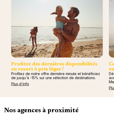
Profitez des dernières disponibilités
Co
en resort à prix léger !
en
Profitez de notre offre dernière minute et bénéficiez
Dé
de jusqu'à -15% sur une sélection de destinations.
av
Me
Plus d'info
Plu
Nos agences à proximité