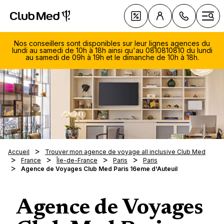
Club Med | Séjours Tout Compris haut de gamme ou voy
Nos Offres
Ouvr
Nos conseillers sont disponibles sur leur lignes agences du
lundi au samedi de 10h à 18h ainsi qu'au 0810810810 du lundi
au samedi de 09h à 19h et le dimanche de 10h à 18h.
Le Tou
Club 
Voyage 
Les ty
Découv
soleil
séjour
081
sellers
Voyage 
Vacanc
Avec q
810
ski
Les Cro
En fami
Quand 
Du lu
Magna 
Accueil
Trouver mon agence de voyage all inclusive Club Med
Les clu
Villas 
samed
En cou
France
Île-de-France
Paris
Paris
À la de
Nos in
Opio e
Notre 
Agence de Voyages Club Med Paris 16eme d'Auteuil
Les spo
Circuits
19h
Voyage
En aut
saison
La Pal
Le
Exclus
La tab
Escapa
Voyage
En hive
Nos des
Voyage
Cefalù
diman
Tout sa
Nos R
Les no
Au pri
Été ind
séréni
10h-1
Agence de Voyages
Europe
gamme 
Luxe
Serv
En été
Vacance
Réserv
Club M
Médite
Cefalù -
Nos es
0,05