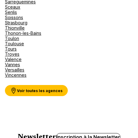
Sarreguemines
Sceaux
Senlis
Soissons
Agence de Voyages Club Med
Strasbourg
Paris 17eme Courcelles
Thionville
Thonon-les-Bains
109 Rue De Courcelles 75017 Paris
Toulon
Toulouse
Ouvert
de 10:00 à 13:00, de 14:00 à 18:00
Tours
Troyes
Valence
Rendez-vous
Vannes
Versailles
Vincennes
Agence de Voyages Club Med
Paris 5eme Gobelins
Voir toutes les agences
19 Avenue Des Gobelins 75005 Paris
Ouvert
de 10:00 à 13:00, de 14:00 à 18:00
Rendez-vous
Newsletter
Inscription à la Newsletter