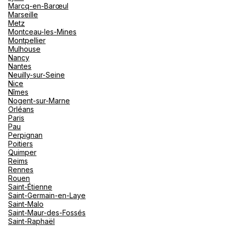
Marcq-en-Barœul
Marseille
Metz
Agence de Voyages Club Med
Montceau-les-Mines
Paris 16e Passy
Montpellier
Mulhouse
Nancy
91 Avenue Paul Doumer, Appartement au 5ème étage
Nantes
75016 Paris
Neuilly-sur-Seine
Nice
Ouvert
de 10:00 à 18:00
Nîmes
Nogent-sur-Marne
Rendez-vous
Orléans
Paris
Pau
Perpignan
Poitiers
Agence de Voyages Club Med
Quimper
Paris 16eme d'Auteuil
Reims
Rennes
11 Rue D'Auteuil 75016 Paris
Rouen
Saint-Étienne
Ouvert
de 10:00 à 13:00, de 14:00 à 18:00
Saint-Germain-en-Laye
Saint-Malo
Saint-Maur-des-Fossés
Rendez-vous
Saint-Raphaël