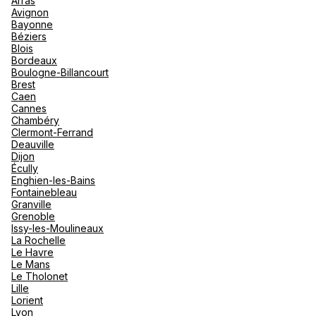
Arras
nou
Avignon
Océan 
A
Bayonne
Béziers
Agence de Voyages Club Med
Blois
Champs Élysées
Bordeaux
Boulogne-Billancourt
125 Avenue Des Champs-Élysées , L’appartement au
Brest
2ᵉ étage 75008 Paris
Caen
Cannes
Ouvert
de 10:00 à 18:00
Chambéry
Clermont-Ferrand
Deauville
Rendez-vous
Dijon
Écully
Enghien-les-Bains
Fontainebleau
Granville
Club Med Paris 6eme Rue de
Grenoble
Rennes
Issy-les-Moulineaux
La Rochelle
106 Rue De Rennes 75006 Paris
Le Havre
Le Mans
Fermé.
Ouvre le 5 septembre à 10:00
Le Tholonet
Lille
Lorient
Rendez-vous
Lyon