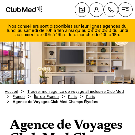
Club Med | Séjours Tout Compris haut de gamme ou voy
Nos Offres
Ouvr
Nos conseillers sont disponibles sur leur lignes agences du
lundi au samedi de 10h à 18h ainsi qu'au 0810810810 du lundi
au samedi de 09h à 19h et le dimanche de 10h à 18h.
Le Tou
Club 
Voyage 
Les ty
Découv
soleil
séjour
081
sellers
Voyage 
Vacanc
Avec q
810
ski
Les Cro
En fami
Quand 
Du lu
Magna 
Accueil
Trouver mon agence de voyage all inclusive Club Med
Les clu
Villas 
samed
En cou
France
Île-de-France
Paris
Paris
À la de
Nos in
Opio e
Notre 
Agence de Voyages Club Med Champs Élysées
Les spo
Circuits
19h
Voyage
En aut
saison
La Pal
Le
Exclus
La tab
Escapa
Voyage
En hive
Nos des
Voyage
Cefalù
diman
Tout sa
Nos R
Les no
Au pri
Été ind
séréni
10h-1
Agence de Voyages
Europe
gamme 
Luxe
Serv
En été
Vacance
Réserv
Club M
Médite
Cefalù -
Nos es
0,05