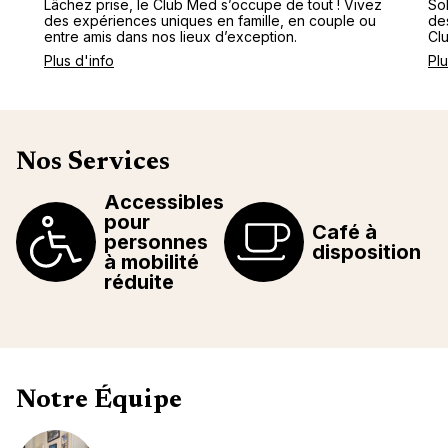
Lâchez prise, le Club Med s’occupe de tout ! Vivez
Sol
des expériences uniques en famille, en couple ou
de
entre amis dans nos lieux d’exception.
Cl
Plus d'info
Plu
Nos Services
Accessibles
pour
Café à
personnes
disposition
à mobilité
réduite
Notre Équipe