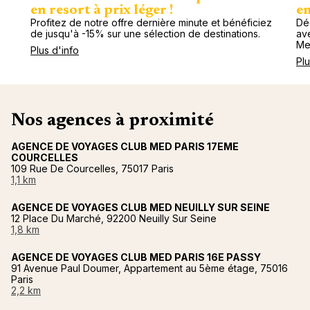
en resort à prix léger !
en
Profitez de notre offre dernière minute et bénéficiez
Dé
de jusqu'à -15% sur une sélection de destinations.
av
Me
Plus d'info
Plu
Nos agences à proximité
AGENCE DE VOYAGES CLUB MED PARIS 17EME
COURCELLES
109 Rue De Courcelles, 75017 Paris
1,1 km
AGENCE DE VOYAGES CLUB MED NEUILLY SUR SEINE
12 Place Du Marché, 92200 Neuilly Sur Seine
1,8 km
AGENCE DE VOYAGES CLUB MED PARIS 16E PASSY
91 Avenue Paul Doumer, Appartement au 5ème étage, 75016
Paris
2,2 km