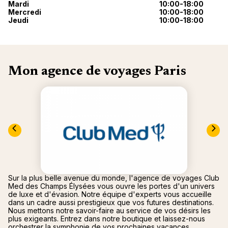
nou
Mardi
10:00-18:00
Océan 
Mercredi
10:00-18:00
A
Jeudi
10:00-18:00
Mon agence de voyages Paris
Sur la plus belle avenue du monde, l'agence de voyages Club
Med des Champs Élysées vous ouvre les portes d'un univers
de luxe et d'évasion. Notre équipe d'experts vous accueille
dans un cadre aussi prestigieux que vos futures destinations.
Nous mettons notre savoir-faire au service de vos désirs les
plus exigeants. Entrez dans notre boutique et laissez-nous
orchestrer la symphonie de vos prochaines vacances