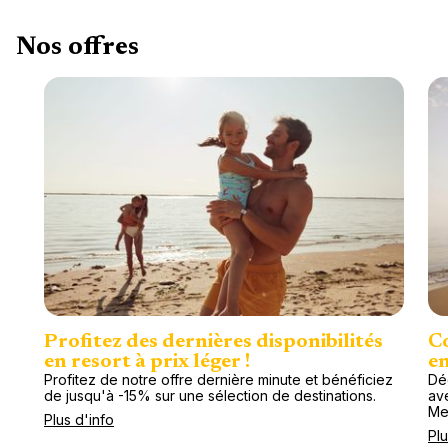
Nos offres
Profitez des dernières disponibilités
Co
en resort à prix léger !
en
Profitez de notre offre dernière minute et bénéficiez
Dé
de jusqu'à -15% sur une sélection de destinations.
av
Me
Plus d'info
Plu