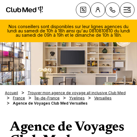
Club Med | Séjours Tout Compris haut de gamme ou voy
Nos Offres
Ouvr
Nos conseillers sont disponibles sur leur lignes agences du
lundi au samedi de 10h à 18h ainsi qu'au 0810810810 du lundi
au samedi de 09h à 19h et le dimanche de 10h à 18h.
Le Tou
Club 
Voyage 
Les ty
Découv
soleil
séjour
081
sellers
Voyage 
Vacanc
Avec q
810
ski
Les Cro
En fami
Quand 
Du lu
Magna 
Accueil
Trouver mon agence de voyage all inclusive Club Med
Les clu
Villas 
samed
En cou
France
Île-de-France
Yvelines
Versailles
À la de
Nos in
Opio e
Notre 
Agence de Voyages Club Med Versailles
Les spo
Circuits
19h
Voyage
En aut
saison
La Pal
Le
Exclus
La tab
Escapa
Voyage
En hive
Nos des
Voyage
Cefalù
diman
Tout sa
Nos R
Les no
Au pri
Été ind
séréni
10h-1
Agence de Voyages
Europe
gamme 
Luxe
Serv
En été
Vacance
Réserv
Club M
Médite
Cefalù -
Nos es
0,05