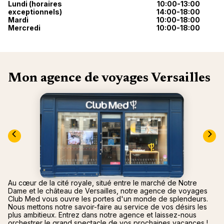
nou
Lundi (horaires
10:00-13:00
Océan 
exceptionnels)
14:00-18:00
A
Mardi
10:00-18:00
Mercredi
10:00-18:00
Mon agence de voyages Versailles
Au cœur de la cité royale, situé entre le marché de Notre
Dame et le château de Versailles, notre agence de voyages
Club Med vous ouvre les portes d'un monde de splendeurs.
Nous mettons notre savoir-faire au service de vos désirs les
plus ambitieux. Entrez dans notre agence et laissez-nous
orchestrer le grand spectacle de vos prochaines vacances !