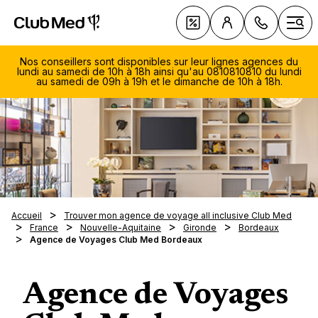
Club Med | Séjours Tout Compris haut de gamme ou voy
Nos Offres
Ouvr
Nos conseillers sont disponibles sur leur lignes agences du
lundi au samedi de 10h à 18h ainsi qu'au 0810810810 du lundi
au samedi de 09h à 19h et le dimanche de 10h à 18h.
Le Tou
Club 
Voyage 
Les ty
Découv
soleil
séjour
081
sellers
Voyage 
Vacanc
Avec q
810
ski
Les Cro
En fami
Quand 
Du lu
Magna 
Accueil
Trouver mon agence de voyage all inclusive Club Med
Les clu
Villas 
samed
En cou
France
Nouvelle-Aquitaine
Gironde
Bordeaux
À la de
Nos in
Opio e
Notre 
Agence de Voyages Club Med Bordeaux
Les spo
Circuits
19h
Voyage
En aut
saison
La Pal
Le
Exclus
La tab
Escapa
Voyage
En hive
Nos des
Voyage
Cefalù
diman
Tout sa
Nos R
Les no
Au pri
Été ind
séréni
10h-1
Agence de Voyages
Europe
gamme 
Luxe
Serv
En été
Vacance
Réserv
Club M
Médite
Cefalù -
Nos es
0,05