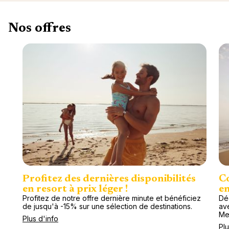
Nos offres
Profitez des dernières disponibilités
Co
en resort à prix léger !
en
Profitez de notre offre dernière minute et bénéficiez
Dé
de jusqu'à -15% sur une sélection de destinations.
av
Me
Plus d'info
Plu