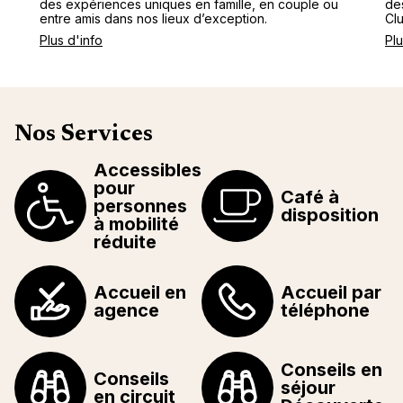
des expériences uniques en famille, en couple ou
de
entre amis dans nos lieux d’exception.
Cl
Plus d'info
Plu
Nos Services
Accessibles
pour
Café à
personnes
disposition
à mobilité
réduite
Accueil en
Accueil par
agence
téléphone
Conseils en
Conseils
séjour
en circuit