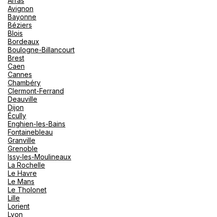
Arras
nou
Avignon
Océan 
A
Bayonne
Voir plus
Béziers
Blois
Bordeaux
Boulogne-Billancourt
Brest
Caen
Cannes
Chambéry
Clermont-Ferrand
Deauville
Dijon
Écully
Enghien-les-Bains
Fontainebleau
Granville
Grenoble
Issy-les-Moulineaux
La Rochelle
Le Havre
Le Mans
Le Tholonet
Lille
Lorient
Lyon