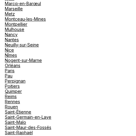
Marcq-en-Barœul
Marseille
Metz
Montceau-les-Mines
Montpellier
Mulhouse
Nancy
Nantes
Neuilly-sur-Seine
Nice
Nîmes
Nogent-sur-Marne
Orléans
Paris
Pau
Perpignan
Poitiers
Quimper
Reims
Rennes
Rouen
Saint-Étienne
Saint-Germain-en-Laye
Saint-Malo
Saint-Maur-des-Fossés
Saint-Raphaël