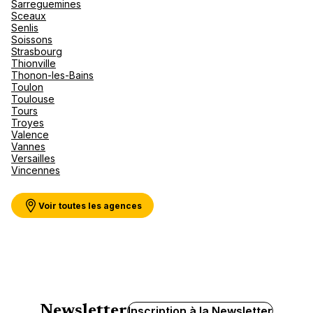
Sarreguemines
Sceaux
Senlis
Soissons
Strasbourg
Thionville
Thonon-les-Bains
Toulon
Toulouse
Tours
Troyes
Valence
Vannes
Versailles
Vincennes
Voir toutes les agences
Newsletter
Inscription à la Newsletter