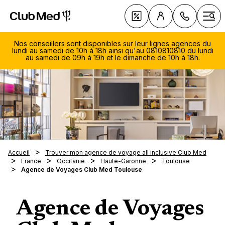
Club Med | Séjours Tout Compris haut de gamme ou voy
Nos Offres
Ouvr
Nos conseillers sont disponibles sur leur lignes agences du
lundi au samedi de 10h à 18h ainsi qu'au 0810810810 du lundi
au samedi de 09h à 19h et le dimanche de 10h à 18h.
Le Tou
Club 
Voyage 
Les ty
Découv
soleil
séjour
081
sellers
Voyage 
Vacanc
Avec q
810
ski
Les Cro
En fami
Quand 
Du lu
Magna 
Accueil
Trouver mon agence de voyage all inclusive Club Med
Les clu
Villas 
samed
En cou
France
Occitanie
Haute-Garonne
Toulouse
À la de
Nos in
Opio e
Notre 
Agence de Voyages Club Med Toulouse
Les spo
Circuits
19h
Voyage
En aut
saison
La Pal
Le
Exclus
La tab
Escapa
Voyage
En hive
Nos des
Voyage
Cefalù
diman
Tout sa
Nos R
Les no
Au pri
Été ind
séréni
10h-1
Agence de Voyages
Europe
gamme 
Luxe
Serv
En été
Vacance
Réserv
Club M
Médite
Cefalù -
Nos es
0,05