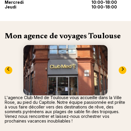
nou
Mercredi
10:00-18:00
Océan 
Jeudi
10:00-18:00
A
Mon agence de voyages Toulouse
L'agence Club Med de Toulouse vous accueille dans la Ville
Rose, au pied du Capitole. Notre équipe passionnée est prête
à vous faire décoller vers des destinations de rêve, des
sommets pyrénéens aux plages de sable fin des tropiques.
Venez nous rencontrer et laissez-nous orchestrer vos
prochaines vacances inoubliables !