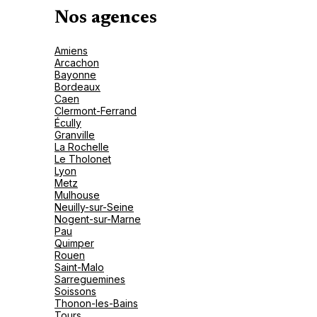
Nos agences
Amiens
Arcachon
Bayonne
Bordeaux
Caen
Clermont-Ferrand
Écully
Granville
La Rochelle
Le Tholonet
Lyon
Metz
Mulhouse
Neuilly-sur-Seine
Nogent-sur-Marne
Pau
Quimper
Rouen
Saint-Malo
Sarreguemines
Soissons
Thonon-les-Bains
Tours