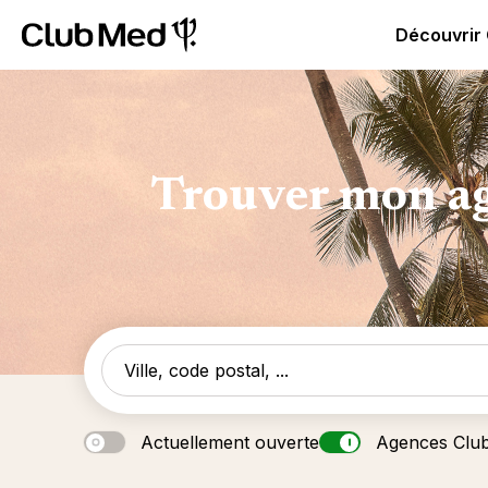
Club Med | Séjours Tout Compris haut de gamme ou voy
Découvrir
Trouver mon ag
Actuellement ouverte
Agences Clu