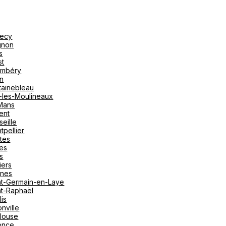
ecy
gnon
s
st
mbéry
on
tainebleau
y-les-Moulineaux
Mans
ent
seille
tpellier
tes
es
s
iers
nes
nt-Germain-en-Laye
nt-Raphaël
lis
nville
louse
ence