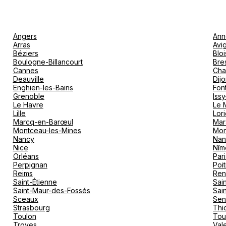
Angers
Ann
Arras
Avi
Béziers
Bloi
Boulogne-Billancourt
Bre
Cannes
Cha
Deauville
Dij
Enghien-les-Bains
Fon
Grenoble
Iss
Le Havre
Le 
Lille
Lori
Marcq-en-Barœul
Mar
Montceau-les-Mines
Mon
Nancy
Nan
Nice
Nîm
Orléans
Pari
Perpignan
Poit
Reims
Ren
Saint-Étienne
Sai
Saint-Maur-des-Fossés
Sai
Sceaux
Sen
Strasbourg
Thio
Toulon
Tou
Troyes
Val