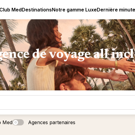
age all-inclusive
Club Med | Séjours Tout Compris haut de
 Club Med
Destinations
Notre gamme Luxe
Dernière minut
ence de voyage all inc
b Med
Agences partenaires