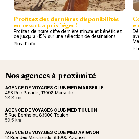
Profitez des dernières disponibilités
Co
en resort à prix léger !
en
Profitez de notre offre dernière minute et bénéficiez
Dé
de jusqu'à -15% sur une sélection de destinations.
av
Me
Plus d'info
Plu
Nos agences à proximité
AGENCE DE VOYAGES CLUB MED MARSEILLE
493 Rue Paradis, 13008 Marseille
28,8 km
AGENCE DE VOYAGES CLUB MED TOULON
5 Rue Berthelot, 83000 Toulon
59,5 km
AGENCE DE VOYAGES CLUB MED AVIGNON
12 Rue des Marchands, 84000 Avignon