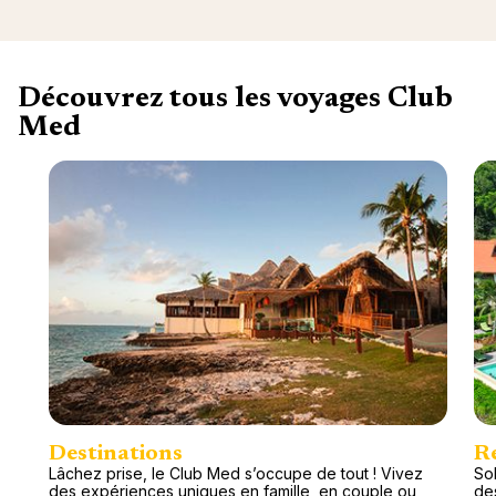
Découvrez tous les voyages Club
Med
Destinations
R
Lâchez prise, le Club Med s’occupe de tout ! Vivez
Sol
des expériences uniques en famille, en couple ou
de