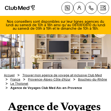
Club Med | Séjours Tout Compris haut de gamme ou voy
Nos Offres
Ouvr
Nos conseillers sont disponibles sur leur lignes agences du
lundi au samedi de 10h à 18h ainsi qu'au 0810810810 du lundi
au samedi de 09h à 19h et le dimanche de 10h à 18h.
Le Tou
Club 
Voyage 
Les ty
Découv
soleil
séjour
081
sellers
Voyage 
Vacanc
Avec q
810
ski
Les Cro
En fami
Quand 
Du lu
Magna 
Accueil
Trouver mon agence de voyage all inclusive Club Med
Les clu
Villas 
samed
En cou
France
Provence-Alpes-Côte d'Azur
Bouches-du-Rhône
À la de
Nos in
Opio e
Notre 
Le Tholonet
Les spo
Circuits
19h
Voyage
En aut
saison
La Pal
Agence de Voyages Club Med Aix-en-Provence
Le
Exclus
La tab
Escapa
Voyage
En hive
Nos des
Voyage
Cefalù
diman
Tout sa
Nos R
Les no
Au pri
Été ind
séréni
10h-1
Europe
gamme 
Luxe
Serv
Agence de Voyages
En été
Vacance
Réserv
Club M
Médite
Cefalù -
Nos es
0,05