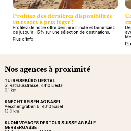
Profitez des dernières disponibilités
Co
en resort à prix léger !
en
Profitez de notre offre dernière minute et bénéficiez
Dé
de jusqu'à -15% sur une sélection de destinations.
av
Me
Plus d'info
Plu
Nos agences à proximité
TUI REISEBÜRO LIESTAL
51 Rathausstrasse, 4410 Liestal
0,1 km
KNECHT REISEN AG BASEL
Aeschengraben 6, 4010 Basel
13,0 km
KUONI VOYAGES DERTOUR SUISSE AG BÂLE
GERBERGASSE