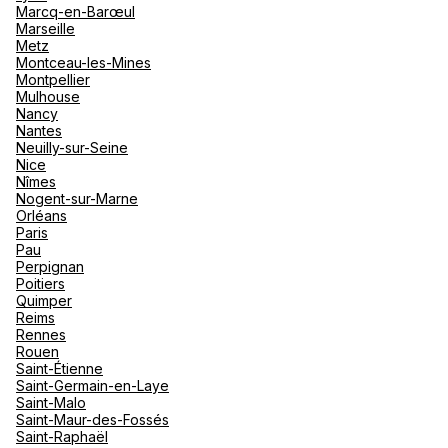
Marcq-en-Barœul
Marseille
Metz
Montceau-les-Mines
Montpellier
Mulhouse
Nancy
Nantes
Neuilly-sur-Seine
Nice
Nîmes
Nogent-sur-Marne
Orléans
Paris
Pau
Perpignan
Poitiers
Quimper
Reims
Rennes
Rouen
Saint-Étienne
Saint-Germain-en-Laye
Saint-Malo
Saint-Maur-des-Fossés
Saint-Raphaël