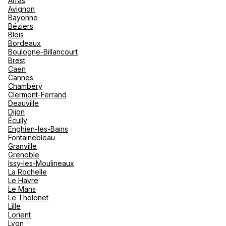
Arras
nou
Avignon
Océan 
A
Bayonne
Béziers
Blois
Bordeaux
Boulogne-Billancourt
Brest
Caen
Cannes
Chambéry
Clermont-Ferrand
Deauville
Dijon
Écully
Enghien-les-Bains
Fontainebleau
Granville
Grenoble
Issy-les-Moulineaux
La Rochelle
Le Havre
Le Mans
Le Tholonet
Lille
Lorient
Lyon