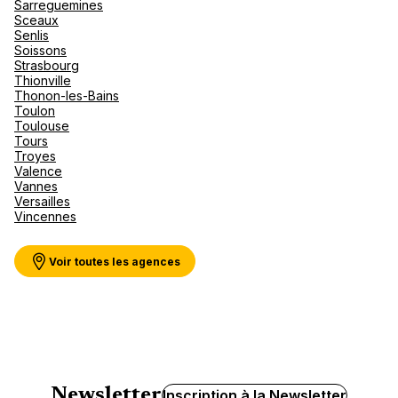
Sarreguemines
Sceaux
Senlis
Soissons
Strasbourg
Thionville
Thonon-les-Bains
Toulon
Toulouse
Tours
Troyes
Valence
Vannes
Versailles
Vincennes
Voir toutes les agences
Newsletter
Inscription à la Newsletter