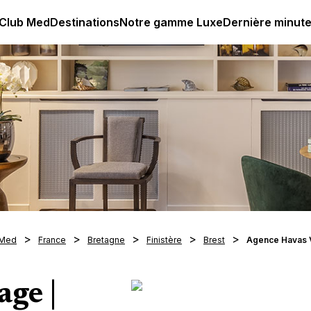
age all-inclusive
Club Med | Séjours Tout Compris haut de
 Club Med
Destinations
Notre gamme Luxe
Dernière minut
 Med
France
Bretagne
Finistère
Brest
Agence Havas 
ge |