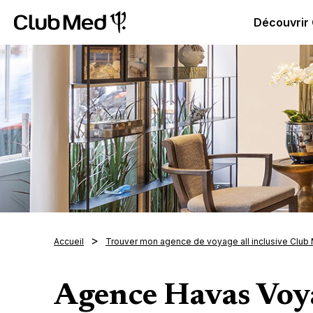
Club Med | Séjours Tout Compris haut de gamme ou voy
Découvrir
Accueil
Trouver mon agence de voyage all inclusive Club
Agence Havas Voya