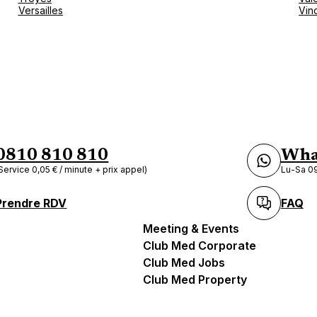
Versailles
Vin
0810 810 810
Wha
Service 0,05 € / minute + prix appel)
Lu-Sa 09
Prendre RDV
FAQ
Meeting & Events
Club Med Corporate
Club Med Jobs
Club Med Property