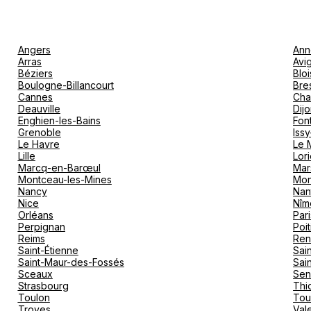
Angers
Ann
Arras
Avi
Béziers
Bloi
Boulogne-Billancourt
Bre
Cannes
Cha
Deauville
Dij
Enghien-les-Bains
Fon
Grenoble
Iss
Le Havre
Le 
Lille
Lori
Marcq-en-Barœul
Mar
Montceau-les-Mines
Mon
Nancy
Nan
Nice
Nîm
Orléans
Pari
Perpignan
Poit
Reims
Ren
Saint-Étienne
Sai
Saint-Maur-des-Fossés
Sai
Sceaux
Sen
Strasbourg
Thio
Toulon
Tou
Troyes
Val