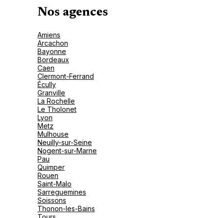
Nos agences
Amiens
Arcachon
Bayonne
Bordeaux
Caen
Clermont-Ferrand
Écully
Granville
La Rochelle
Le Tholonet
Lyon
Metz
Mulhouse
Neuilly-sur-Seine
Nogent-sur-Marne
Pau
Quimper
Rouen
Saint-Malo
Sarreguemines
Soissons
Thonon-les-Bains
Tours