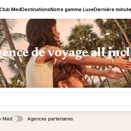
age all-inclusive
Club Med | Séjours Tout Compris haut de
 Club Med
Destinations
Notre gamme Luxe
Dernière minut
ence de voyage all inc
b Med
Agences partenaires