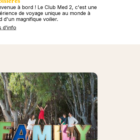
isières
Circuits
nvenue à bord ! Le Club Med 2, c'est une
Embarquez ave
érience de voyage unique au monde à
tous les conti
d d'un magnifique voilier.
Circuits décou
s d'info
Plus d'info