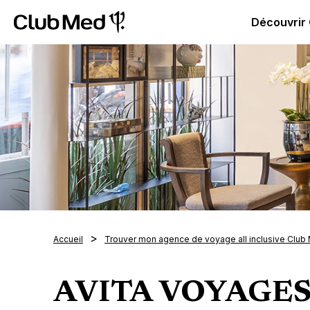
Club Med | Séjours Tout Compris haut de gamme ou voy
Découvrir
Accueil
Trouver mon agence de voyage all inclusive Club
AVITA VOYAGE