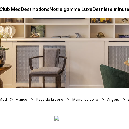
age all-inclusive
Club Med | Séjours Tout Compris haut de
 Club Med
Destinations
Notre gamme Luxe
Dernière minut
 Med
France
Pays de la Loire
Maine-et-Loire
Angers
S