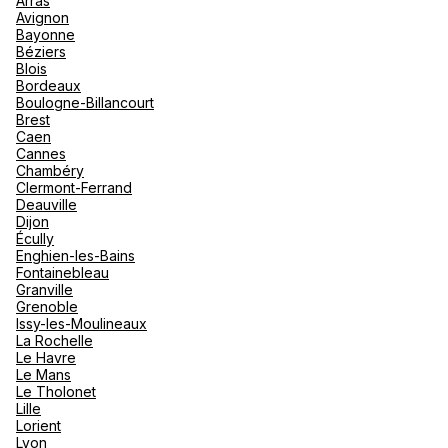
Arras
nou
Avignon
Océan 
A
Bayonne
Béziers
Blois
Agence de Voyages Club Med
Bordeaux
Nantes
Boulogne-Billancourt
Brest
1 Place Delorme 44000 Nantes
Caen
Cannes
Fermé.
Ouvre à 10:00
Chambéry
Clermont-Ferrand
Deauville
Rendez-vous
Dijon
Écully
Enghien-les-Bains
Fontainebleau
Voir plus
Granville
Grenoble
Issy-les-Moulineaux
La Rochelle
Le Havre
Le Mans
Le Tholonet
Lille
Lorient
Lyon