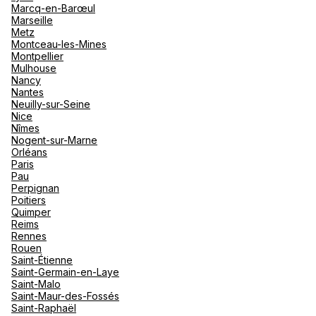
Marcq-en-Barœul
Marseille
Metz
Montceau-les-Mines
Montpellier
Mulhouse
Nancy
Nantes
Neuilly-sur-Seine
Nice
Nîmes
Nogent-sur-Marne
Orléans
Paris
Pau
Perpignan
Poitiers
Quimper
Reims
Rennes
Rouen
Saint-Étienne
Saint-Germain-en-Laye
Saint-Malo
Saint-Maur-des-Fossés
Saint-Raphaël