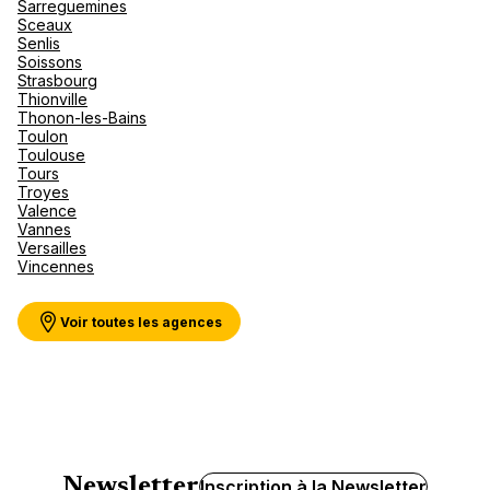
Sarreguemines
Sceaux
Senlis
Soissons
Strasbourg
Thionville
Thonon-les-Bains
Toulon
Toulouse
Tours
Troyes
Valence
Vannes
Versailles
Vincennes
Voir toutes les agences
Newsletter
Inscription à la Newsletter