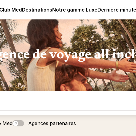
age all-inclusive
Club Med | Séjours Tout Compris haut de
 Club Med
Destinations
Notre gamme Luxe
Dernière minut
ence de voyage all inc
b Med
Agences partenaires