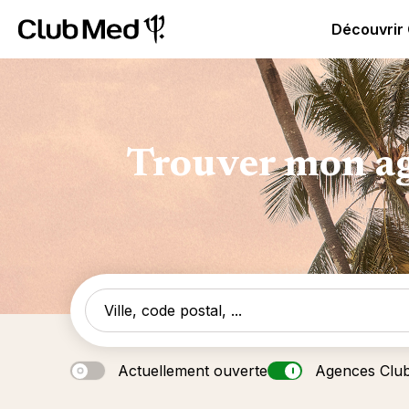
Club Med | Séjours Tout Compris haut de gamme ou voy
Découvrir
Trouver mon ag
Actuellement ouverte
Agences Clu