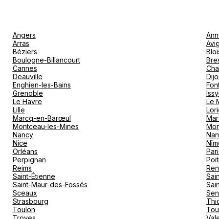
Angers
Ann
Arras
Avi
Béziers
Bloi
Boulogne-Billancourt
Bre
Cannes
Cha
Deauville
Dij
Enghien-les-Bains
Fon
Grenoble
Iss
Le Havre
Le 
Lille
Lori
Marcq-en-Barœul
Mar
Montceau-les-Mines
Mon
Nancy
Nan
Nice
Nîm
Orléans
Pari
Perpignan
Poit
Reims
Ren
Saint-Étienne
Sai
Saint-Maur-des-Fossés
Sai
Sceaux
Sen
Strasbourg
Thio
Toulon
Tou
Troyes
Val