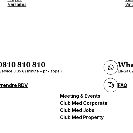
Versailles
Vin
0810 810 810
Wha
Service 0,05 € / minute + prix appel)
Lu-Sa 09
Prendre RDV
FAQ
Meeting & Events
Club Med Corporate
Club Med Jobs
Club Med Property