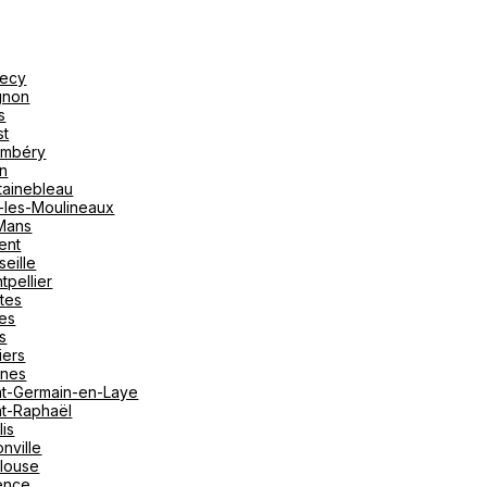
ecy
gnon
s
st
mbéry
on
tainebleau
y-les-Moulineaux
Mans
ent
seille
tpellier
tes
es
s
iers
nes
nt-Germain-en-Laye
nt-Raphaël
lis
nville
louse
ence