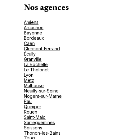
Nos agences
Amiens
Arcachon
Bayonne
Bordeaux
Caen
Clermont-Ferrand
Écully
Granville
La Rochelle
Le Tholonet
Lyon
Metz
Mulhouse
Neuilly-sur-Seine
Nogent-sur-Marne
Pau
Quimper
Rouen
Saint-Malo
Sarreguemines
Soissons
Thonon-les-Bains
Tours