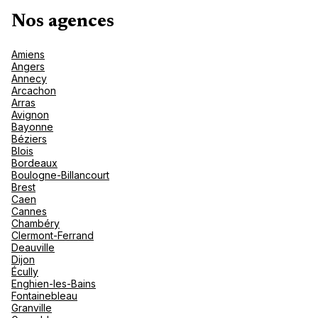
nou
Océan 
A
Nos agences
Amiens
Angers
Annecy
Arcachon
Arras
Avignon
Bayonne
Béziers
Blois
Bordeaux
Boulogne-Billancourt
Brest
Caen
Cannes
Chambéry
Clermont-Ferrand
Deauville
Dijon
Écully
Enghien-les-Bains
Fontainebleau
Granville