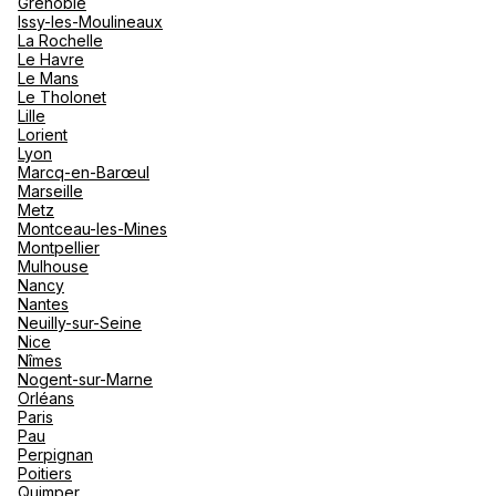
Grenoble
Issy-les-Moulineaux
La Rochelle
Le Havre
Le Mans
Le Tholonet
Lille
Lorient
Lyon
Marcq-en-Barœul
Marseille
Metz
Montceau-les-Mines
Montpellier
Mulhouse
Nancy
Nantes
Neuilly-sur-Seine
Nice
Nîmes
Nogent-sur-Marne
Orléans
Paris
Pau
Perpignan
Poitiers
Quimper