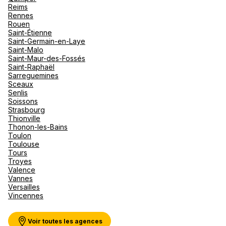
Reims
Rennes
Rouen
Saint-Étienne
Saint-Germain-en-Laye
Saint-Malo
Saint-Maur-des-Fossés
Saint-Raphaël
Sarreguemines
Sceaux
Senlis
Soissons
Strasbourg
Thionville
Thonon-les-Bains
Toulon
Toulouse
Tours
Troyes
Valence
Vannes
Versailles
Vincennes
Voir toutes les agences