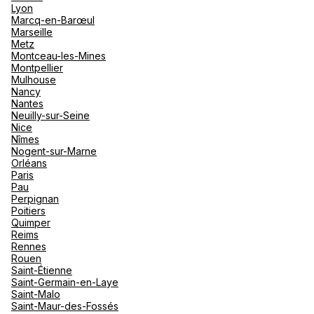
Lyon
Marcq-en-Barœul
Marseille
Metz
Montceau-les-Mines
Montpellier
Mulhouse
Nancy
Nantes
Neuilly-sur-Seine
Nice
Nîmes
Nogent-sur-Marne
Orléans
Paris
Pau
Perpignan
Poitiers
Quimper
Reims
Rennes
Rouen
Saint-Étienne
Saint-Germain-en-Laye
Saint-Malo
Saint-Maur-des-Fossés