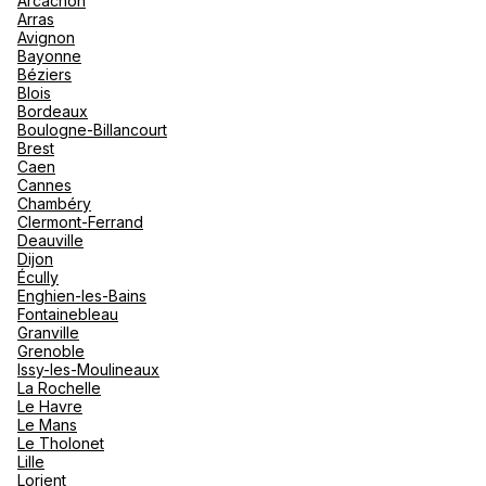
Arcachon
nou
Arras
Océan 
A
Avignon
Bayonne
Voir plus
Béziers
Blois
Bordeaux
Boulogne-Billancourt
Brest
Caen
Cannes
Chambéry
Clermont-Ferrand
Deauville
Dijon
Écully
Enghien-les-Bains
Fontainebleau
Granville
Grenoble
Issy-les-Moulineaux
La Rochelle
Le Havre
Le Mans
Le Tholonet
Lille
Lorient