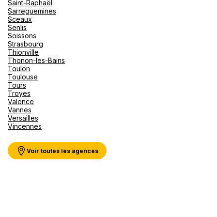
Saint-Raphaël
Sarreguemines
Sceaux
Senlis
Soissons
Strasbourg
Thionville
Thonon-les-Bains
Toulon
Toulouse
Tours
Troyes
Valence
Vannes
Versailles
Vincennes
Voir toutes les agences