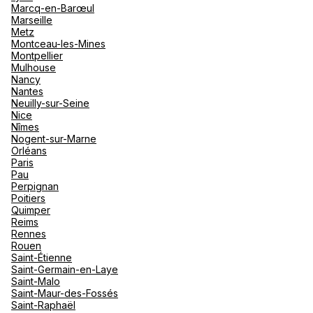
Marcq-en-Barœul
Marseille
Metz
Montceau-les-Mines
Montpellier
Mulhouse
Nancy
Nantes
Neuilly-sur-Seine
Nice
Nîmes
Nogent-sur-Marne
Orléans
Paris
Pau
Perpignan
Poitiers
Quimper
Reims
Rennes
Rouen
Saint-Étienne
Saint-Germain-en-Laye
Saint-Malo
Saint-Maur-des-Fossés
Saint-Raphaël