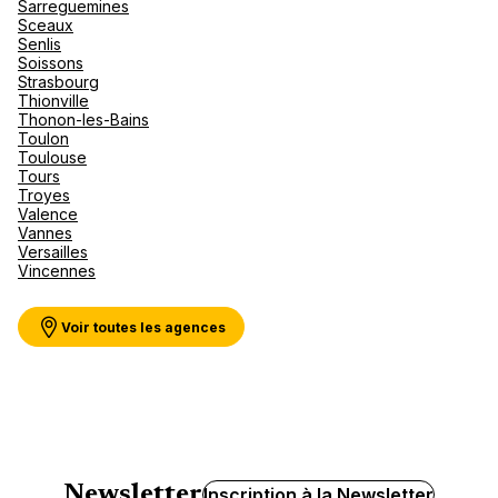
Sarreguemines
Sceaux
Senlis
Soissons
Strasbourg
Thionville
Thonon-les-Bains
Toulon
Toulouse
Tours
Troyes
Valence
Vannes
Versailles
Vincennes
Voir toutes les agences
Newsletter
Inscription à la Newsletter