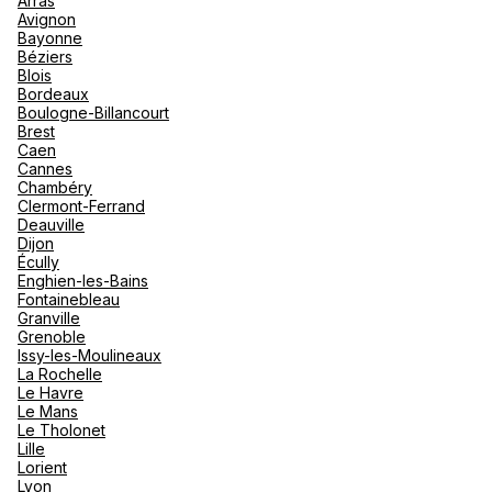
Arras
nou
Avignon
Océan 
A
Bayonne
Voir plus
Béziers
Blois
Bordeaux
Boulogne-Billancourt
Brest
Caen
Cannes
Chambéry
Clermont-Ferrand
Deauville
Dijon
Écully
Enghien-les-Bains
Fontainebleau
Granville
Grenoble
Issy-les-Moulineaux
La Rochelle
Le Havre
Le Mans
Le Tholonet
Lille
Lorient
Lyon