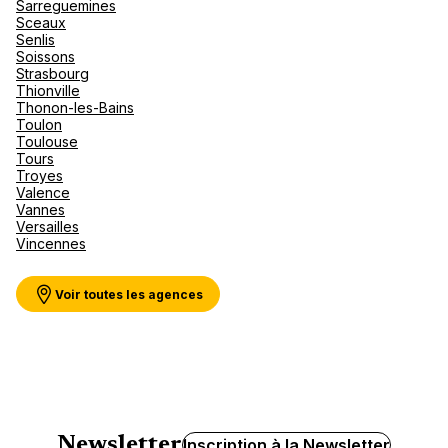
Sarreguemines
Sceaux
Senlis
Soissons
Strasbourg
Thionville
Thonon-les-Bains
Toulon
Toulouse
Tours
Troyes
Valence
Vannes
Versailles
Vincennes
Voir toutes les agences
Newsletter
Inscription à la Newsletter