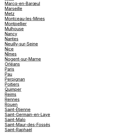
Marcq-en-Barœul
Marseille
Metz
Montceau-les-Mines
Montpellier
Mulhouse
Nancy
Nantes
Neuilly-sur-Seine
Nice
Nîmes
Nogent-sur-Marne
Orléans
Paris
Pau
Perpignan
Poitiers
Quimper
Reims
Rennes
Rouen
Saint-Étienne
Saint-Germain-en-Laye
Saint-Malo
Saint-Maur-des-Fossés
Saint-Raphaël