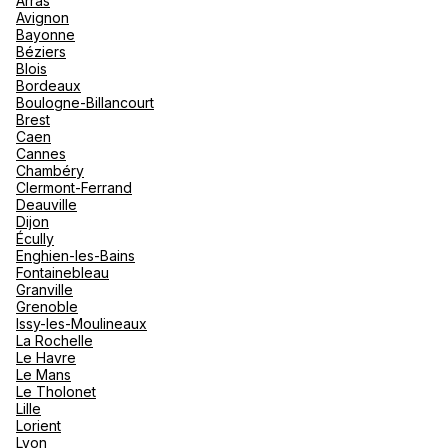
Arras
nou
Avignon
Océan 
A
Bayonne
Voir plus
Béziers
Blois
Bordeaux
Boulogne-Billancourt
Brest
Caen
Cannes
Chambéry
Clermont-Ferrand
Deauville
Dijon
Écully
Enghien-les-Bains
Fontainebleau
Granville
Grenoble
Issy-les-Moulineaux
La Rochelle
Le Havre
Le Mans
Le Tholonet
Lille
Lorient
Lyon