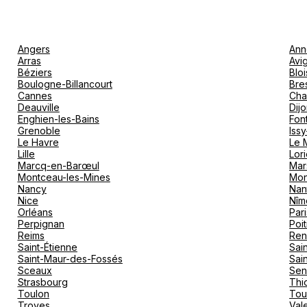
Angers
Ann
Arras
Avi
Béziers
Bloi
Boulogne-Billancourt
Bre
Cannes
Cha
Deauville
Dij
Enghien-les-Bains
Fon
Grenoble
Iss
Le Havre
Le 
Lille
Lori
Marcq-en-Barœul
Mar
Montceau-les-Mines
Mon
Nancy
Nan
Nice
Nîm
Orléans
Pari
Perpignan
Poit
Reims
Ren
Saint-Étienne
Sai
Saint-Maur-des-Fossés
Sai
Sceaux
Sen
Strasbourg
Thio
Toulon
Tou
Troyes
Val