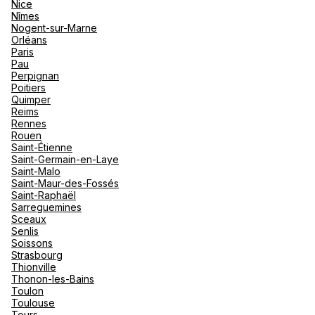
Nice
Nîmes
Nogent-sur-Marne
Orléans
Paris
Pau
Perpignan
Poitiers
Quimper
Reims
Rennes
Rouen
Saint-Étienne
Saint-Germain-en-Laye
Saint-Malo
Saint-Maur-des-Fossés
Saint-Raphaël
Sarreguemines
Sceaux
Senlis
Soissons
Strasbourg
Thionville
Thonon-les-Bains
Toulon
Toulouse
Tours