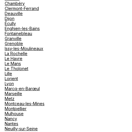
Chambéry
Clermont-Ferrand
Deauville
Dijon
Écully
Enghien-les-Bains
Fontainebleau
Granville
Grenoble
Issy-les-Moulineaux
La Rochelle
Le Havre
Le Mans
Le Tholonet
Lille
Lorient
Lyon
Marcq-en-Barœul
Marseille
Metz
Montceau-les-Mines
Montpellier
Mulhouse
Nancy
Nantes
Neuilly-sur-Seine