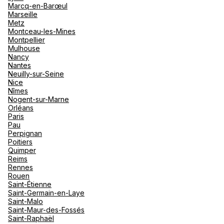
Marcq-en-Barœul
Marseille
Metz
Montceau-les-Mines
Montpellier
Mulhouse
Nancy
Nantes
Neuilly-sur-Seine
Nice
Nîmes
Nogent-sur-Marne
Orléans
Paris
Pau
Perpignan
Poitiers
Quimper
Reims
Rennes
Rouen
Saint-Étienne
Saint-Germain-en-Laye
Saint-Malo
Saint-Maur-des-Fossés
Saint-Raphaël