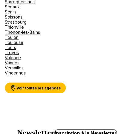
Sarreguemines
Sceaux
Senlis
Soissons
Strasbourg
Thionville
Thonon-les-Bains
Toulon
Toulouse
Tours
Troyes
Valence
Vannes
Versailles
Vincennes
Voir toutes les agences
Newsletter
Inscription à la Newsletter