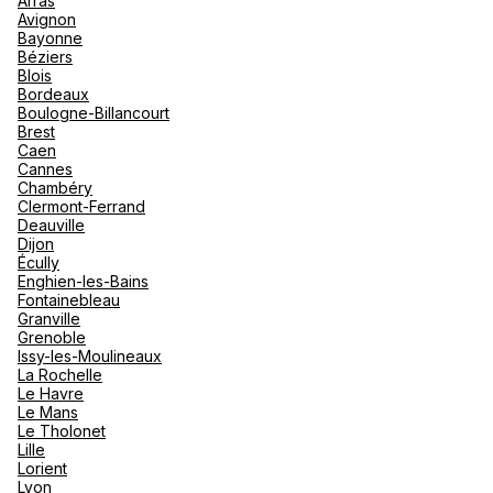
Arras
nou
Avignon
Océan 
A
Bayonne
Voir plus
Béziers
Blois
Bordeaux
Boulogne-Billancourt
Brest
Caen
Cannes
Chambéry
Clermont-Ferrand
Deauville
Dijon
Écully
Enghien-les-Bains
Fontainebleau
Granville
Grenoble
Issy-les-Moulineaux
La Rochelle
Le Havre
Le Mans
Le Tholonet
Lille
Lorient
Lyon