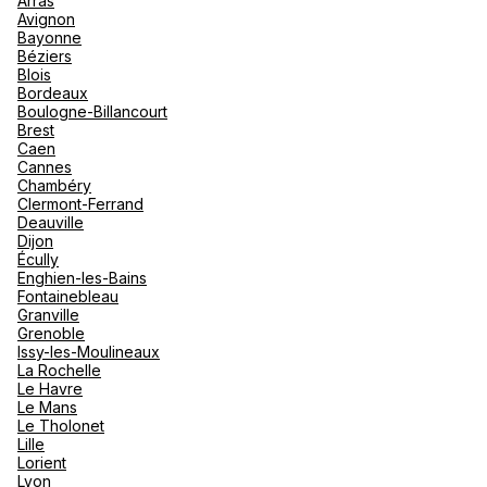
Arras
nou
Avignon
Océan 
A
Bayonne
Voir plus
Béziers
Blois
Bordeaux
Boulogne-Billancourt
Brest
Caen
Cannes
Chambéry
Clermont-Ferrand
Deauville
Dijon
Écully
Enghien-les-Bains
Fontainebleau
Granville
Grenoble
Issy-les-Moulineaux
La Rochelle
Le Havre
Le Mans
Le Tholonet
Lille
Lorient
Lyon