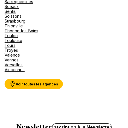
Sarreguemines
Sceaux
Senlis
Soissons
Strasbourg
Thionville
Thonon-les-Bains
Toulon
Toulouse
Tours
Troyes
Valence
Vannes
Versailles
Vincennes
Voir toutes les agences
Newsletter
Inscription à la Newsletter