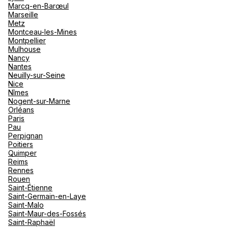
Marcq-en-Barœul
Marseille
Metz
Montceau-les-Mines
Montpellier
Mulhouse
Nancy
Nantes
Neuilly-sur-Seine
Nice
Nîmes
Nogent-sur-Marne
Orléans
Paris
Pau
Perpignan
Poitiers
Quimper
Reims
Rennes
Rouen
Saint-Étienne
Saint-Germain-en-Laye
Saint-Malo
Saint-Maur-des-Fossés
Saint-Raphaël