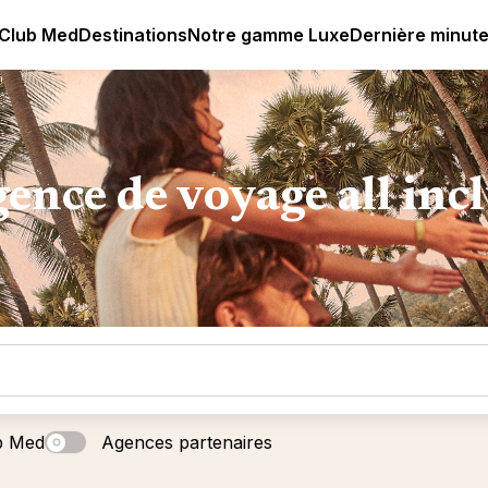
age all-inclusive
Club Med | Séjours Tout Compris haut de
 Club Med
Destinations
Notre gamme Luxe
Dernière minut
ence de voyage all inc
b Med
Agences partenaires