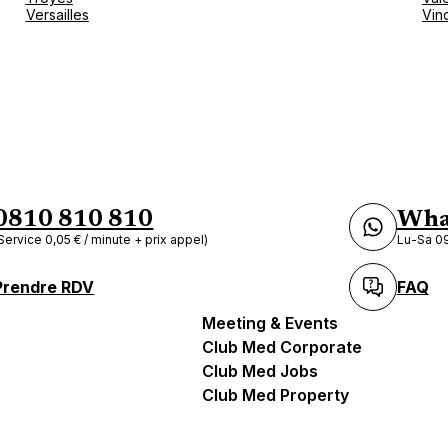
Versailles
Vin
0810 810 810
Wha
Service 0,05 € / minute + prix appel)
Lu-Sa 09
Prendre RDV
FAQ
Meeting & Events
Club Med Corporate
Club Med Jobs
Club Med Property