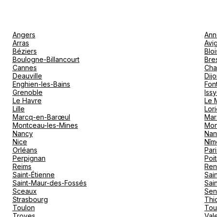
Angers
Ann
Arras
Avi
Béziers
Bloi
Boulogne-Billancourt
Bre
Cannes
Cha
Deauville
Dij
Enghien-les-Bains
Fon
Grenoble
Iss
Le Havre
Le 
Lille
Lori
Marcq-en-Barœul
Mar
Montceau-les-Mines
Mon
Nancy
Nan
Nice
Nîm
Orléans
Pari
Perpignan
Poit
Reims
Ren
Saint-Étienne
Sai
Saint-Maur-des-Fossés
Sai
Sceaux
Sen
Strasbourg
Thio
Toulon
Tou
Troyes
Val