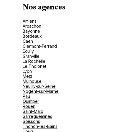
Nos agences
Amiens
Arcachon
Bayonne
Bordeaux
Caen
Clermont-Ferrand
Écully
Granville
La Rochelle
Le Tholonet
Lyon
Metz
Mulhouse
Neuilly-sur-Seine
Nogent-sur-Marne
Pau
Quimper
Rouen
Saint-Malo
Sarreguemines
Soissons
Thonon-les-Bains
Tours