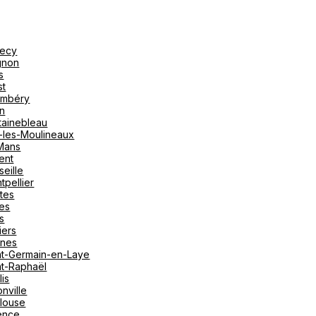
ecy
gnon
s
st
mbéry
on
tainebleau
y-les-Moulineaux
Mans
ent
seille
tpellier
tes
es
s
iers
nes
nt-Germain-en-Laye
nt-Raphaël
lis
nville
louse
ence