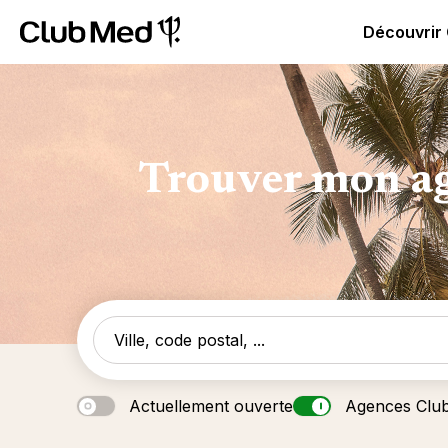
Club Med | Séjours Tout Compris haut de gamme ou voy
Découvrir
Trouver mon ag
Actuellement ouverte
Agences Clu