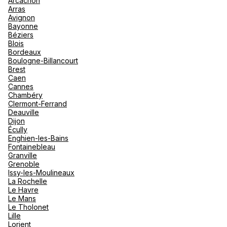
Arcachon
nou
Arras
Océan 
A
Avignon
Bayonne
Béziers
Blois
Bordeaux
Boulogne-Billancourt
Brest
Caen
Cannes
Chambéry
Clermont-Ferrand
Deauville
Dijon
Écully
Enghien-les-Bains
Fontainebleau
Granville
Grenoble
Issy-les-Moulineaux
La Rochelle
Le Havre
Le Mans
Le Tholonet
Lille
Lorient