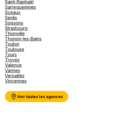
Saint-Raphaël
Sarreguemines
Sceaux
Senlis
Soissons
Strasbourg
Thionville
Thonon-les-Bains
Toulon
Toulouse
Tours
Troyes
Valence
Vannes
Versailles
Vincennes
Voir toutes les agences