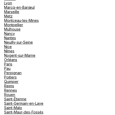
Lyon
Marcq-en-Barœul
Marseille
Metz
Montceau-les-Mines
Montpellier
Mulhouse
Nancy
Nantes
Neuilly-sur-Seine
Nice
Nîmes
Nogent-sur-Marne
Orléans
Paris
Pau
Perpignan
Poitiers
Quimper
Reims
Rennes
Rouen
Saint-Étienne
Saint-Germain-en-Laye
Saint-Malo
Saint-Maur-des-Fossés