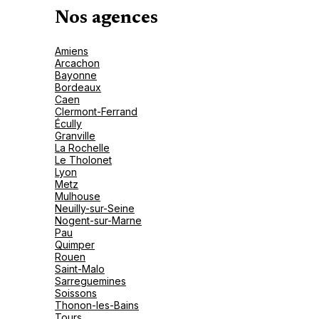
Nos agences
Amiens
Arcachon
Bayonne
Bordeaux
Caen
Clermont-Ferrand
Écully
Granville
La Rochelle
Le Tholonet
Lyon
Metz
Mulhouse
Neuilly-sur-Seine
Nogent-sur-Marne
Pau
Quimper
Rouen
Saint-Malo
Sarreguemines
Soissons
Thonon-les-Bains
Tours