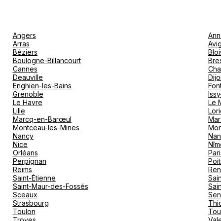
Angers
Ann
Arras
Avi
Béziers
Bloi
Boulogne-Billancourt
Bre
Cannes
Cha
Deauville
Dij
Enghien-les-Bains
Fon
Grenoble
Iss
Le Havre
Le 
Lille
Lori
Marcq-en-Barœul
Mar
Montceau-les-Mines
Mon
Nancy
Nan
Nice
Nîm
Orléans
Pari
Perpignan
Poit
Reims
Ren
Saint-Étienne
Sai
Saint-Maur-des-Fossés
Sai
Sceaux
Sen
Strasbourg
Thio
Toulon
Tou
Troyes
Val