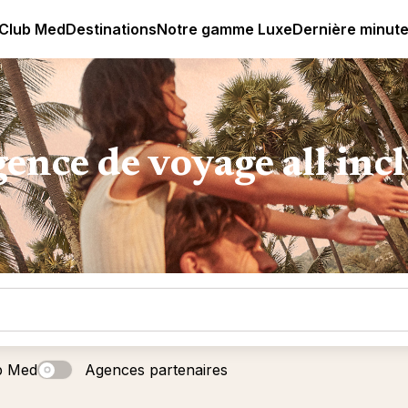
age all-inclusive
Club Med | Séjours Tout Compris haut de
 Club Med
Destinations
Notre gamme Luxe
Dernière minut
ence de voyage all inc
b Med
Agences partenaires