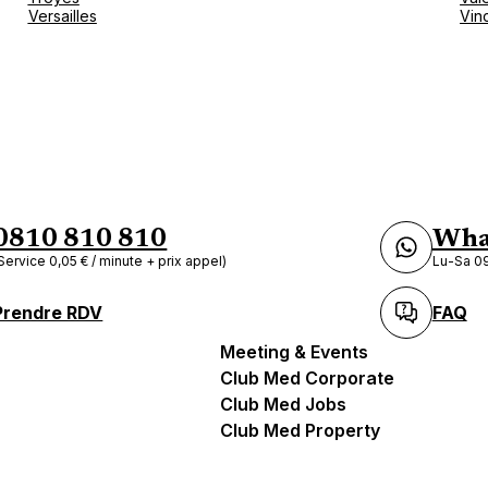
Versailles
Vin
0810 810 810
Wha
Service 0,05 € / minute + prix appel)
Lu-Sa 09
Prendre RDV
FAQ
Meeting & Events
Club Med Corporate
Club Med Jobs
Club Med Property