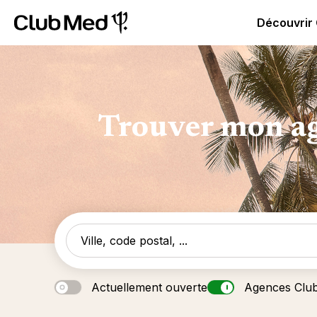
Club Med | Séjours Tout Compris haut de gamme ou voy
Découvrir
Trouver mon ag
Actuellement ouverte
Agences Clu