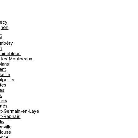
ecy
gnon
s
st
mbéry
on
tainebleau
y-les-Moulineaux
Mans
ent
seille
tpellier
tes
es
s
iers
nes
nt-Germain-en-Laye
nt-Raphaël
lis
nville
louse
ence