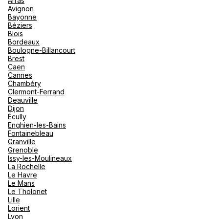
Arras
nou
Avignon
Océan 
A
Bayonne
Béziers
Blois
Bordeaux
Boulogne-Billancourt
Brest
Caen
Cannes
Chambéry
Clermont-Ferrand
Deauville
Dijon
Écully
Enghien-les-Bains
Fontainebleau
Granville
Grenoble
Issy-les-Moulineaux
La Rochelle
Le Havre
Le Mans
Le Tholonet
Lille
Lorient
Lyon