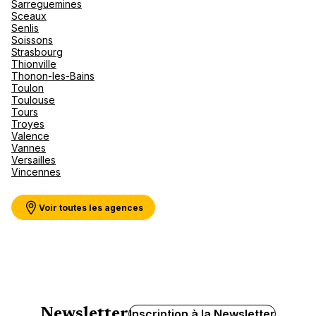
Sarreguemines
Sceaux
Senlis
Soissons
Strasbourg
Thionville
Thonon-les-Bains
Toulon
Toulouse
Tours
Troyes
Valence
Vannes
Versailles
Vincennes
Voir toutes les agences
Newsletter
Inscription à la Newsletter