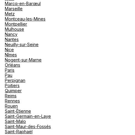
Marcq-en-Barœul
Marseille
Metz
Montceau-les-Mines
Montpellier
Mulhouse
Nancy
Nantes
Neuilly-sur-Seine
Nice
Nîmes
Nogent-sur-Marne
Orléans
Paris
Pau
Perpignan
Poitiers
Quimper
Reims
Rennes
Rouen
Saint-Étienne
Saint-Germain-en-Laye
Saint-Malo
Saint-Maur-des-Fossés
Saint-Raphaël