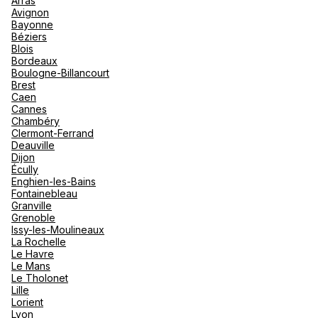
Arras
nou
Avignon
Océan 
A
Bayonne
Béziers
Blois
Bordeaux
Boulogne-Billancourt
Brest
Caen
Cannes
Chambéry
Clermont-Ferrand
Deauville
Dijon
Écully
Enghien-les-Bains
Fontainebleau
Granville
Grenoble
Issy-les-Moulineaux
La Rochelle
Le Havre
Le Mans
Le Tholonet
Lille
Lorient
Lyon