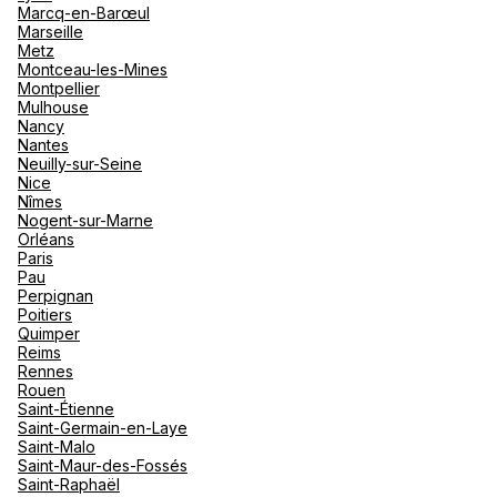
Marcq-en-Barœul
Marseille
Metz
Montceau-les-Mines
Montpellier
Mulhouse
Nancy
Nantes
Neuilly-sur-Seine
Nice
Nîmes
Nogent-sur-Marne
Orléans
Paris
Pau
Perpignan
Poitiers
Quimper
Reims
Rennes
Rouen
Saint-Étienne
Saint-Germain-en-Laye
Saint-Malo
Saint-Maur-des-Fossés
Saint-Raphaël