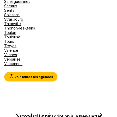
Sarreguemines
Sceaux
Senlis
Soissons
Strasbourg
Thionville
Thonon-les-Bains
Toulon
Toulouse
Tours
Troyes
Valence
Vannes
Versailles
Vincennes
Voir toutes les agences
Newsletter
Inscription à la Newsletter