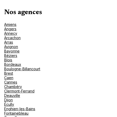
nou
Océan 
A
Nos agences
Amiens
Angers
Annecy
Arcachon
Arras
Avignon
Bayonne
Béziers
Blois
Bordeaux
Boulogne-Billancourt
Brest
Caen
Cannes
Chambéry
Clermont-Ferrand
Deauville
Dijon
Écully
Enghien-les-Bains
Fontainebleau