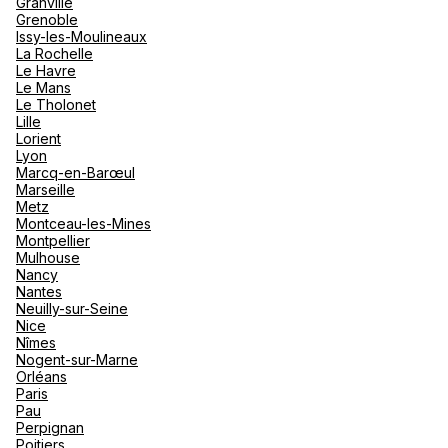
Granville
Grenoble
Issy-les-Moulineaux
La Rochelle
Le Havre
Le Mans
Le Tholonet
Lille
Lorient
Lyon
Marcq-en-Barœul
Marseille
Metz
Montceau-les-Mines
Montpellier
Mulhouse
Nancy
Nantes
Neuilly-sur-Seine
Nice
Nîmes
Nogent-sur-Marne
Orléans
Paris
Pau
Perpignan
Poitiers