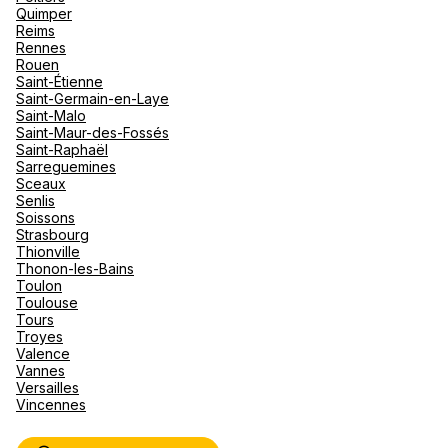
Quimper
Reims
Rennes
Rouen
Saint-Étienne
Saint-Germain-en-Laye
Saint-Malo
Saint-Maur-des-Fossés
Saint-Raphaël
Sarreguemines
Sceaux
Senlis
Soissons
Strasbourg
Thionville
Thonon-les-Bains
Toulon
Toulouse
Tours
Troyes
Valence
Vannes
Versailles
Vincennes