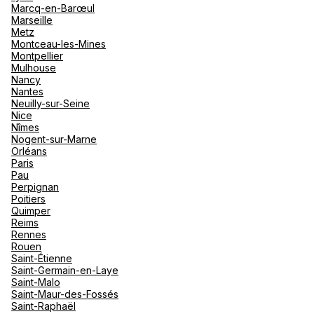
Marcq-en-Barœul
Marseille
Metz
Montceau-les-Mines
Montpellier
Mulhouse
Nancy
Nantes
Neuilly-sur-Seine
Nice
Nîmes
Nogent-sur-Marne
Orléans
Paris
Pau
Perpignan
Poitiers
Quimper
Reims
Rennes
Rouen
Saint-Étienne
Saint-Germain-en-Laye
Saint-Malo
Saint-Maur-des-Fossés
Saint-Raphaël