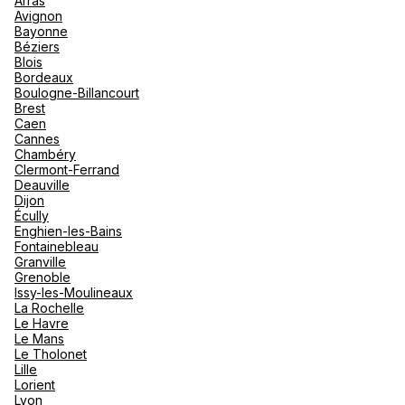
Arras
nou
Avignon
Océan 
A
Bayonne
Béziers
Blois
Bordeaux
Boulogne-Billancourt
Brest
Caen
Cannes
Chambéry
Clermont-Ferrand
Deauville
Dijon
Écully
Enghien-les-Bains
Fontainebleau
Granville
Grenoble
Issy-les-Moulineaux
La Rochelle
Le Havre
Le Mans
Le Tholonet
Lille
Lorient
Lyon