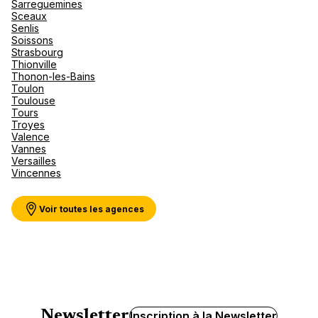
Sarreguemines
Sceaux
Senlis
Soissons
Strasbourg
Thionville
Thonon-les-Bains
Toulon
Toulouse
Tours
Troyes
Valence
Vannes
Versailles
Vincennes
Voir toutes les agences
Newsletter
Inscription à la Newsletter