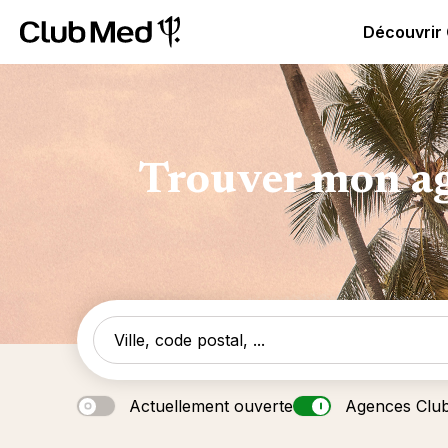
Club Med | Séjours Tout Compris haut de gamme ou voy
Découvrir
Trouver mon ag
Actuellement ouverte
Agences Clu