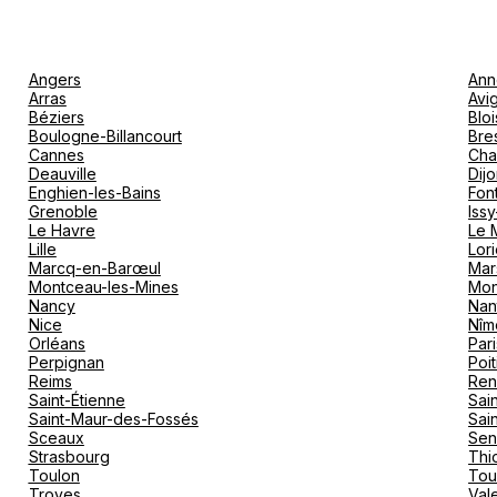
Angers
Ann
Arras
Avi
Béziers
Bloi
Boulogne-Billancourt
Bre
Cannes
Cha
Deauville
Dij
Enghien-les-Bains
Fon
Grenoble
Iss
Le Havre
Le 
Lille
Lori
Marcq-en-Barœul
Mar
Montceau-les-Mines
Mon
Nancy
Nan
Nice
Nîm
Orléans
Pari
Perpignan
Poit
Reims
Ren
Saint-Étienne
Sai
Saint-Maur-des-Fossés
Sai
Sceaux
Sen
Strasbourg
Thio
Toulon
Tou
Troyes
Val