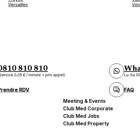
Versailles
Vin
0810 810 810
Wha
Service 0,05 € / minute + prix appel)
Lu-Sa 09
Prendre RDV
FAQ
Meeting & Events
Club Med Corporate
Club Med Jobs
Club Med Property