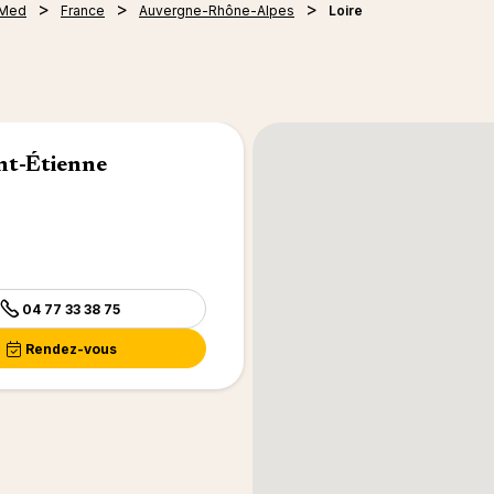
 Med
France
Auvergne-Rhône-Alpes
Loire
nt-Étienne
04 77 33 38 75
Rendez-vous