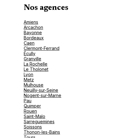
Nos agences
Amiens
Arcachon
Bayonne
Bordeaux
Caen
Clermont-Ferrand
Écully
Granville
La Rochelle
Le Tholonet
Lyon
Metz
Mulhouse
Neuilly-sur-Seine
Nogent-sur-Marne
Pau
Quimper
Rouen
Saint-Malo
Sarreguemines
Soissons
Thonon-les-Bains
Tours