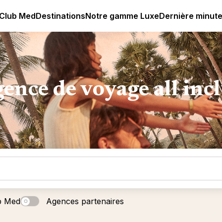
age all-inclusive
Club Med | Séjours Tout Compris haut de
 Club Med
Destinations
Notre gamme Luxe
Dernière minut
ence de voyage all inc
b Med
Agences partenaires