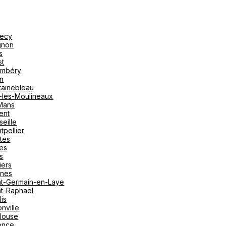
ecy
gnon
s
st
mbéry
on
tainebleau
y-les-Moulineaux
Mans
ent
seille
tpellier
tes
es
s
iers
nes
nt-Germain-en-Laye
nt-Raphaël
lis
nville
louse
ence