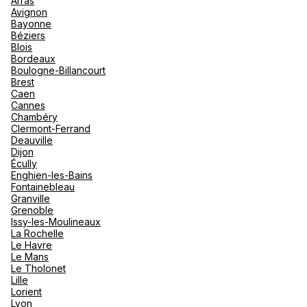
Arras
nou
Avignon
Océan 
A
Bayonne
Voir plus
Béziers
Blois
Bordeaux
Boulogne-Billancourt
Brest
Caen
Cannes
Chambéry
Clermont-Ferrand
Deauville
Dijon
Écully
Enghien-les-Bains
Fontainebleau
Granville
Grenoble
Issy-les-Moulineaux
La Rochelle
Le Havre
Le Mans
Le Tholonet
Lille
Lorient
Lyon