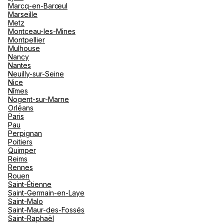
Marcq-en-Barœul
Marseille
Metz
Montceau-les-Mines
Montpellier
Mulhouse
Nancy
Nantes
Neuilly-sur-Seine
Nice
Nîmes
Nogent-sur-Marne
Orléans
Paris
Pau
Perpignan
Poitiers
Quimper
Reims
Rennes
Rouen
Saint-Étienne
Saint-Germain-en-Laye
Saint-Malo
Saint-Maur-des-Fossés
Saint-Raphaël