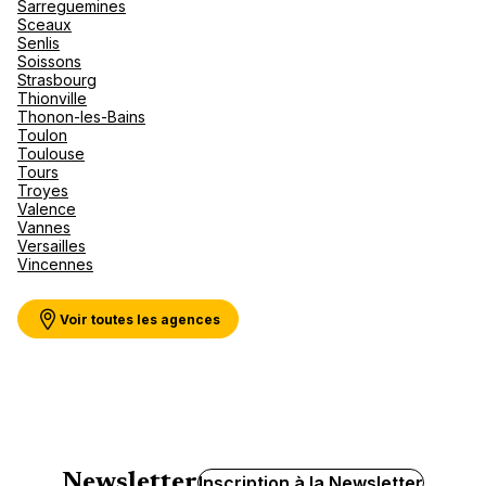
Sarreguemines
Sceaux
Senlis
Soissons
Strasbourg
Thionville
Thonon-les-Bains
Toulon
Toulouse
Tours
Troyes
Valence
Vannes
Versailles
Vincennes
Voir toutes les agences
Newsletter
Inscription à la Newsletter