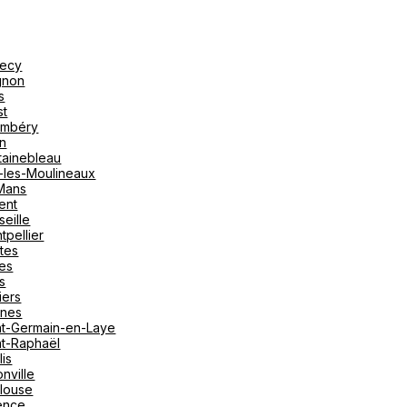
ecy
gnon
s
st
mbéry
on
tainebleau
y-les-Moulineaux
Mans
ent
seille
tpellier
tes
es
s
iers
nes
nt-Germain-en-Laye
nt-Raphaël
lis
nville
louse
ence