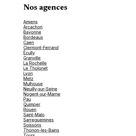
Nos agences
Amiens
Arcachon
Bayonne
Bordeaux
Caen
Clermont-Ferrand
Écully
Granville
La Rochelle
Le Tholonet
Lyon
Metz
Mulhouse
Neuilly-sur-Seine
Nogent-sur-Marne
Pau
Quimper
Rouen
Saint-Malo
Sarreguemines
Soissons
Thonon-les-Bains
Tours