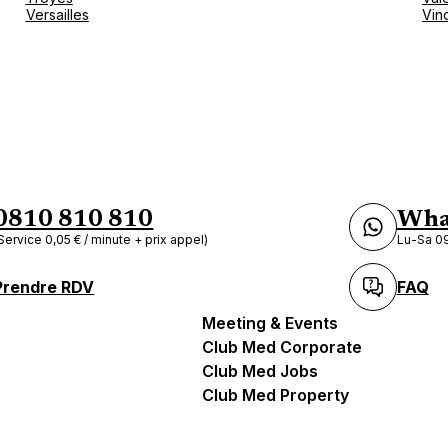
Versailles
Vin
0810 810 810
Wha
Service 0,05 € / minute + prix appel)
Lu-Sa 09
Prendre RDV
FAQ
Meeting & Events
Club Med Corporate
Club Med Jobs
Club Med Property