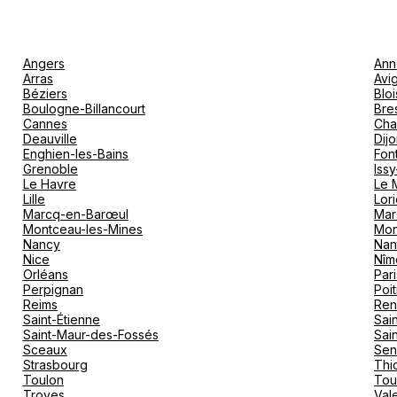
Angers
Ann
Arras
Avi
Béziers
Bloi
Boulogne-Billancourt
Bre
Cannes
Cha
Deauville
Dij
Enghien-les-Bains
Fon
Grenoble
Iss
Le Havre
Le 
Lille
Lori
Marcq-en-Barœul
Mar
Montceau-les-Mines
Mon
Nancy
Nan
Nice
Nîm
Orléans
Pari
Perpignan
Poit
Reims
Ren
Saint-Étienne
Sai
Saint-Maur-des-Fossés
Sai
Sceaux
Sen
Strasbourg
Thio
Toulon
Tou
Troyes
Val