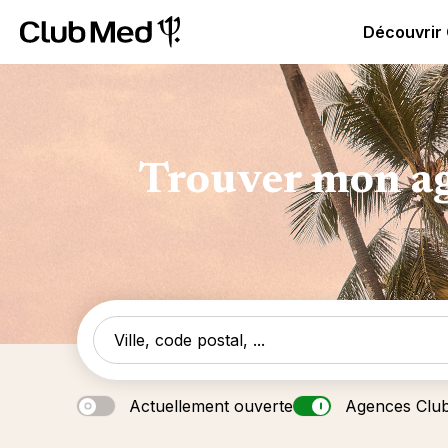
Club Med | Séjours Tout Compris haut de gamme ou voy
Découvrir
Trouver mon ag
Actuellement ouverte
Agences Clu