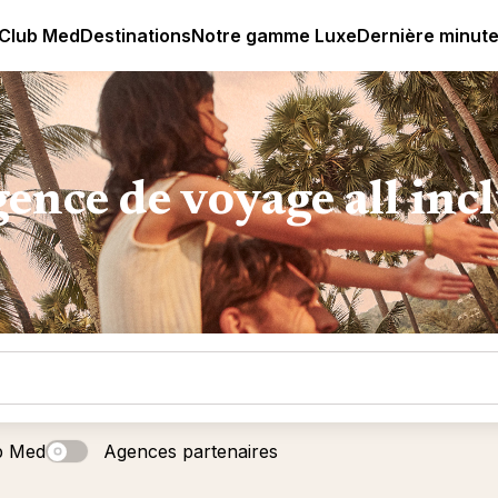
age all-inclusive
Club Med | Séjours Tout Compris haut de
 Club Med
Destinations
Notre gamme Luxe
Dernière minut
ence de voyage all inc
b Med
Agences partenaires